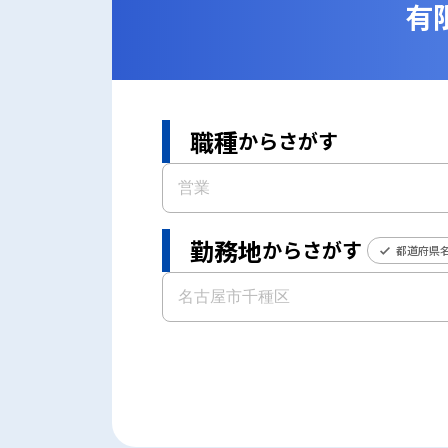
有
職種
からさがす
勤務地
からさがす
都道府県