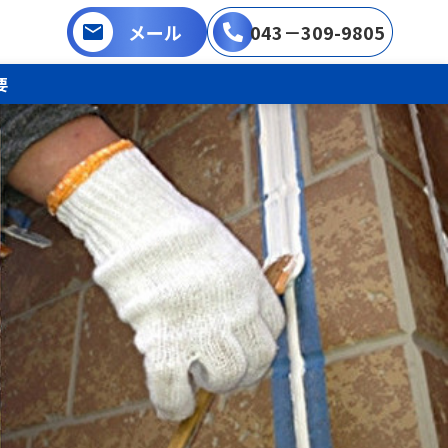
メール
043－309-9805
要