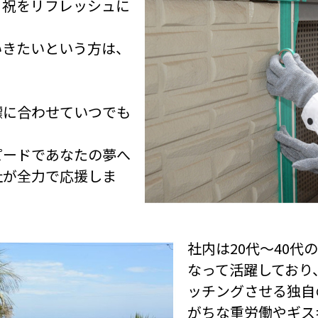
日祝をリフレッシュに
いきたいという方は、
標に合わせていつでも
。
ピードであなたの夢へ
社が全力で応援しま
り
社内は20代〜40
なって活躍しており
ッチングさせる独自
がちな重労働やギス