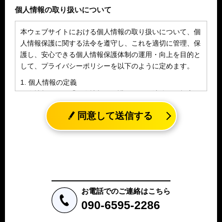
個人情報の取り扱いについて
本ウェブサイトにおける個人情報の取り扱いについて、個
人情報保護に関する法令を遵守し、これを適切に管理、保
護し、安心できる個人情報保護体制の運用・向上を目的と
して、プライバシーポリシーを以下のように定めます。
1. 個人情報の定義
個人情報とは、「個人情報の保護に関する法律」に規定さ
れる生存する個人に関する情報であって、氏名、生年月日
同意して送信する
その他の記述等により特定の個人を識別することができる
情報（個人識別情報）を指します。
2. 個人情報の収集、利用、提供
収集した個人情報の使用目的・範囲を下記に限定し、適切
に取り扱います。応募者等の同意を事前に得た場合、又は
法令により許された場合を除き、個人情報を第三者に提供
しません。
お電話でのご連絡はこちら
a.応募者等からのお問い合わせに対応・管理するため
090-6595-2286
b.本ウェブサイトにおけるサービスの提供・運用のため