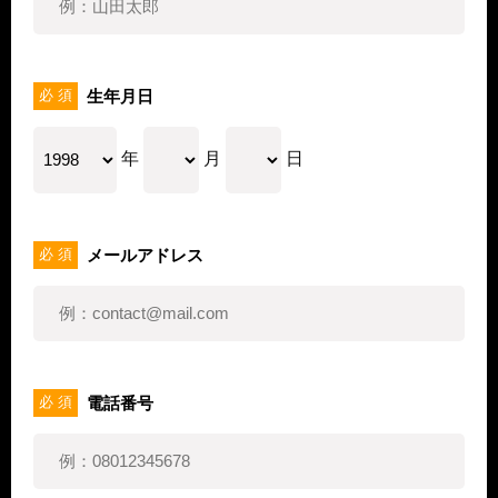
生年月日
必 須
年
月
日
メールアドレス
必 須
電話番号
必 須