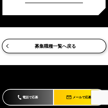
c.重要なお知らせなど必要に応じたご連絡のため
d.上記の利用目的に付随する目的
3. プライバシー尊重
プライバシーを尊重し、収集した個人情報に対し、開示、
訂正、削除、利用停止を求められた時には、合理的な期
間、妥当な範囲内でこれに応じます。
4. 法令等の遵守
応募者等の個人情報の取得、利用その他一切の取り扱いに
募集職種一覧へ戻る
ついて、個人情報の保護に関する法律、その他の関連法
令、及び本プライバシーポリシーを遵守します。
5. 安全管理措置
応募者等の個人情報を正確かつ最新の内容に保つよう努め
るとともに、不正なアクセス、改ざん、漏えい、滅失及び
毀損から保護するため、必要な安全管理措置を講じます。
6. Cookieについて
本ウェブサイトでは、一部のコンテンツにおいてCookieを
Copyright (C) 2023 ツーアンドツー. All Rights Reserved.
電話で応募
メールで応募
利用しています。 Cookieとは、webコンテンツへのアク
セスに関する情報であり、氏名・メールアドレス・住所・