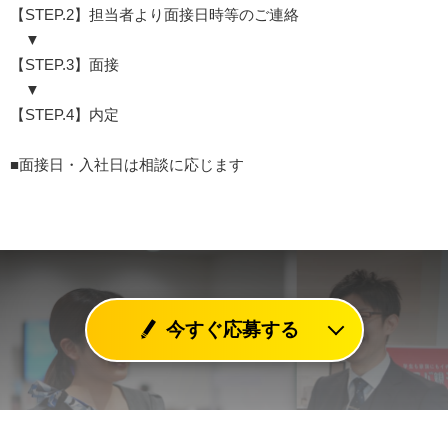
【STEP.2】担当者より面接日時等のご連絡
▼
【STEP.3】面接
▼
【STEP.4】内定
■面接日・入社日は相談に応じます
今すぐ応募する