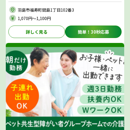
羽島市福寿町間島1丁目102番3
1,070円〜1,100円
詳しく見る
簡単！30秒応募