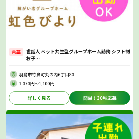
世話人 ペット共生型グループホーム勤務 シフト制
急募
お子…
羽島市竹鼻町丸の内6丁目80
1,070円〜1,100円
詳しく見る
簡単！30秒応募