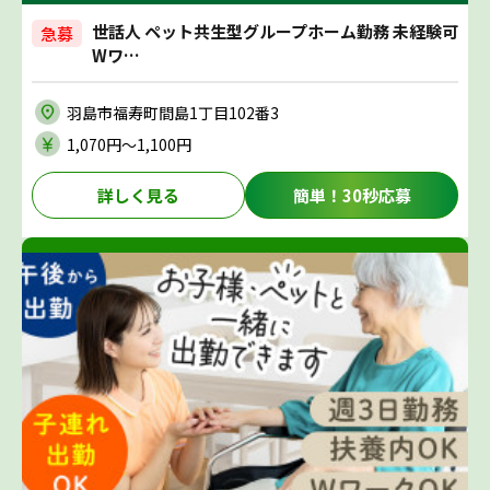
世話人 ペット共生型グループホーム勤務 未経験可
急募
Wワ…
羽島市福寿町間島1丁目102番3
1,070円〜1,100円
詳しく見る
簡単！30秒応募