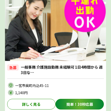
一般事務 介護施設勤務 未経験可 1日4時間から 週
急募
3日な…
一宮市奥町内込45-11
1,140円
詳しく見る
簡単！30秒応募