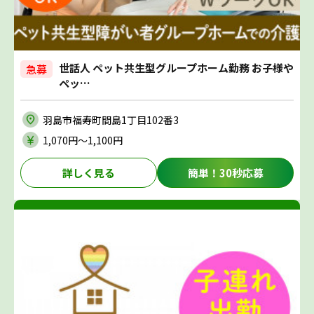
世話人 ペット共生型グループホーム勤務 お子様や
急募
ペッ…
羽島市福寿町間島1丁目102番3
1,070円〜1,100円
詳しく見る
簡単！30秒応募