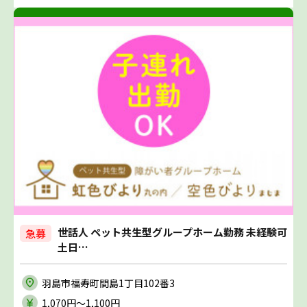
世話人 ペット共生型グループホーム勤務 未経験可
急募
土日…
羽島市福寿町間島1丁目102番3
1,070円〜1,100円