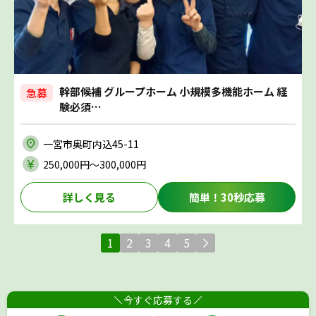
幹部候補 グループホーム 小規模多機能ホーム 経
急募
験必須…
一宮市奥町内込45-11
250,000円〜300,000円
詳しく見る
簡単！30秒応募
1
2
3
4
5
今すぐ応募する