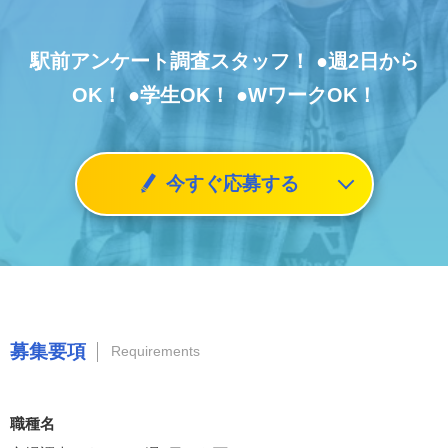
駅前アンケート調査スタッフ！
●週2日から
OK！
●学生OK！
●WワークOK！
今すぐ応募する
募集要項
Requirements
職種名