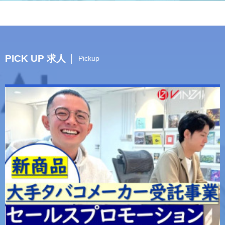
PICK UP 求人
Pickup