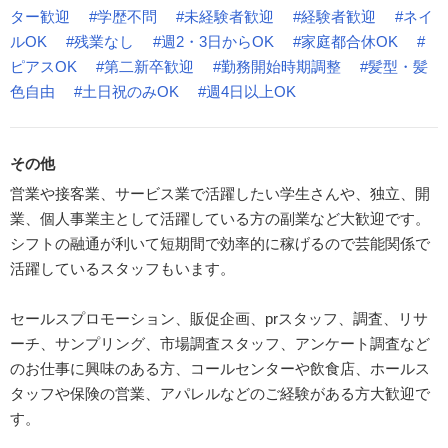
ター歓迎
#学歴不問
#未経験者歓迎
#経験者歓迎
#ネイ
ルOK
#残業なし
#週2・3日からOK
#家庭都合休OK
#
ピアスOK
#第二新卒歓迎
#勤務開始時期調整
#髪型・髪
色自由
#土日祝のみOK
#週4日以上OK
その他
営業や接客業、サービス業で活躍したい学生さんや、独立、開
業、個人事業主として活躍している方の副業など大歓迎です。
シフトの融通が利いて短期間で効率的に稼げるので芸能関係で
活躍しているスタッフもいます。
セールスプロモーション、販促企画、prスタッフ、調査、リサ
ーチ、サンプリング、市場調査スタッフ、アンケート調査など
のお仕事に興味のある方、コールセンターや飲食店、ホールス
タッフや保険の営業、アパレルなどのご経験がある方大歓迎で
す。