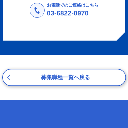
しません。
お電話でのご連絡はこちら
a.応募者等からのお問い合わせに対応・管理するため
03-6822-0970
b.本ウェブサイトにおけるサービスの提供・運用のため
c.重要なお知らせなど必要に応じたご連絡のため
d.上記の利用目的に付随する目的
3. プライバシー尊重
プライバシーを尊重し、収集した個人情報に対し、開示、
訂正、削除、利用停止を求められた時には、合理的な期
間、妥当な範囲内でこれに応じます。
4. 法令等の遵守
応募者等の個人情報の取得、利用その他一切の取り扱いに
募集職種一覧へ戻る
ついて、個人情報の保護に関する法律、その他の関連法
令、及び本プライバシーポリシーを遵守します。
5. 安全管理措置
応募者等の個人情報を正確かつ最新の内容に保つよう努め
るとともに、不正なアクセス、改ざん、漏えい、滅失及び
毀損から保護するため、必要な安全管理措置を講じます。
6. Cookieについて