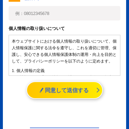
個人情報の取り扱いについて
本ウェブサイトにおける個人情報の取り扱いについて、個
人情報保護に関する法令を遵守し、これを適切に管理、保
護し、安心できる個人情報保護体制の運用・向上を目的と
して、プライバシーポリシーを以下のように定めます。
1. 個人情報の定義
個人情報とは、「個人情報の保護に関する法律」に規定さ
れる生存する個人に関する情報であって、氏名、生年月日
同意して送信する
その他の記述等により特定の個人を識別することができる
情報（個人識別情報）を指します。
2. 個人情報の収集、利用、提供
収集した個人情報の使用目的・範囲を下記に限定し、適切
に取り扱います。応募者等の同意を事前に得た場合、又は
法令により許された場合を除き、個人情報を第三者に提供