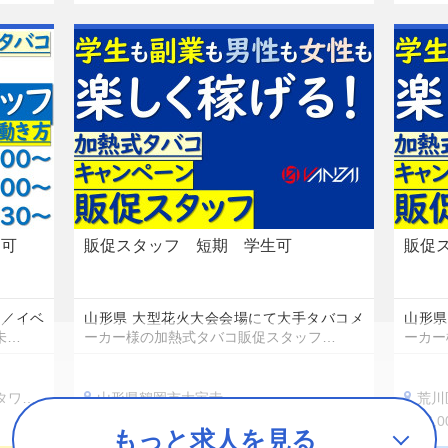
ら可
販促スタッフ 短期 学生可
販促
！／イベ
山形県 大型花火大会会場にて大手タバコメ
山形県
未…
ーカー様の加熱式タバコ販促スタッフ…
ーカー
703
山形県鶴岡市大宝寺
荒川区
16,000円〜20,000円
16,
もっと求人を見る