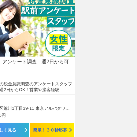
アンケート調査 週2日から可
の税金意識調査のアンケートスタッフ
週2日からOK！営業や接客経験…
荒川1丁目39-11 東京アルバタワー1703
00円
しく見る
簡単！３０秒応募