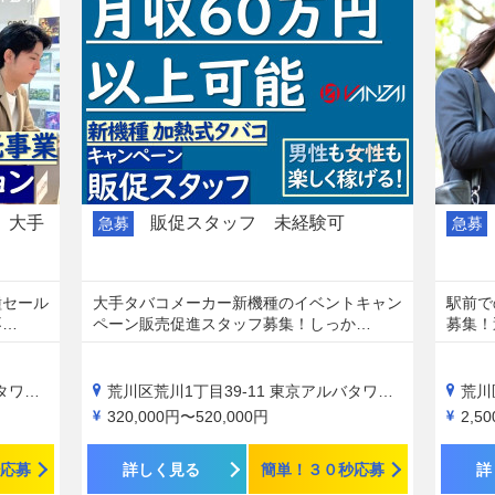
 大手
販促スタッフ 未経験可
急募
急募
種セール
大手タバコメーカー新機種のイベントキャン
駅前で
不…
ペーン販売促進スタッフ募集！しっか…
募集！
703
荒川区荒川1丁目39-11 東京アルバタワー1703
荒川区
320,000円〜520,000円
2,5
応募
詳しく見る
簡単！３０秒応募
詳