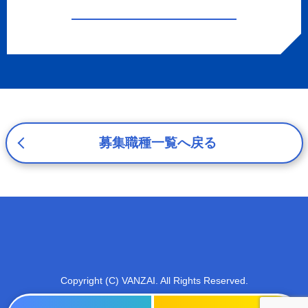
c.重要なお知らせなど必要に応じたご連絡のため
d.上記の利用目的に付随する目的
3. プライバシー尊重
プライバシーを尊重し、収集した個人情報に対し、開示、
訂正、削除、利用停止を求められた時には、合理的な期
間、妥当な範囲内でこれに応じます。
4. 法令等の遵守
応募者等の個人情報の取得、利用その他一切の取り扱いに
募集職種一覧へ戻る
ついて、個人情報の保護に関する法律、その他の関連法
令、及び本プライバシーポリシーを遵守します。
5. 安全管理措置
応募者等の個人情報を正確かつ最新の内容に保つよう努め
るとともに、不正なアクセス、改ざん、漏えい、滅失及び
毀損から保護するため、必要な安全管理措置を講じます。
6. Cookieについて
本ウェブサイトでは、一部のコンテンツにおいてCookieを
Copyright (C) VANZAI. All Rights Reserved.
利用しています。 Cookieとは、webコンテンツへのアク