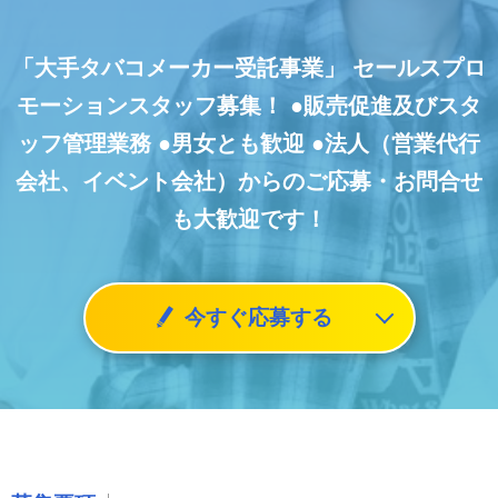
「大手タバコメーカー受託事業」
セールスプロ
モーションスタッフ募集！
●販売促進及びスタ
ッフ管理業務
●男女とも歓迎
●法人（営業代行
会社、イベント会社）からのご応募・お問合せ
も大歓迎です！
今すぐ応募する