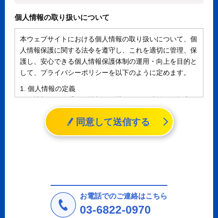
個人情報の取り扱いについて
本ウェブサイトにおける個人情報の取り扱いについて、個
人情報保護に関する法令を遵守し、これを適切に管理、保
護し、安心できる個人情報保護体制の運用・向上を目的と
して、プライバシーポリシーを以下のように定めます。
1. 個人情報の定義
個人情報とは、「個人情報の保護に関する法律」に規定さ
れる生存する個人に関する情報であって、氏名、生年月日
同意して送信する
その他の記述等により特定の個人を識別することができる
情報（個人識別情報）を指します。
2. 個人情報の収集、利用、提供
収集した個人情報の使用目的・範囲を下記に限定し、適切
に取り扱います。応募者等の同意を事前に得た場合、又は
法令により許された場合を除き、個人情報を第三者に提供
しません。
お電話でのご連絡はこちら
a.応募者等からのお問い合わせに対応・管理するため
03-6822-0970
b.本ウェブサイトにおけるサービスの提供・運用のため