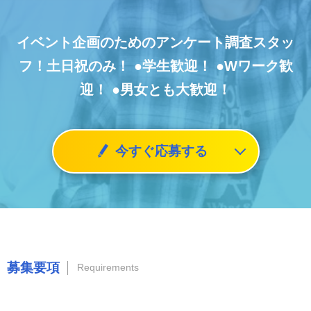
イベント企画のためのアンケート調査スタッ
フ！土日祝のみ！
●学生歓迎！
●Wワーク歓
迎！
●男女とも大歓迎！
今すぐ応募する
募集要項
Requirements