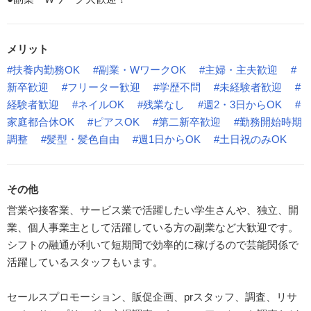
メリット
#扶養内勤務OK
#副業・WワークOK
#主婦・主夫歓迎
#
新卒歓迎
#フリーター歓迎
#学歴不問
#未経験者歓迎
#
経験者歓迎
#ネイルOK
#残業なし
#週2・3日からOK
#
家庭都合休OK
#ピアスOK
#第二新卒歓迎
#勤務開始時期
調整
#髪型・髪色自由
#週1日からOK
#土日祝のみOK
その他
営業や接客業、サービス業で活躍したい学生さんや、独立、開
業、個人事業主として活躍している方の副業など大歓迎です。
シフトの融通が利いて短期間で効率的に稼げるので芸能関係で
活躍しているスタッフもいます。
セールスプロモーション、販促企画、prスタッフ、調査、リサ