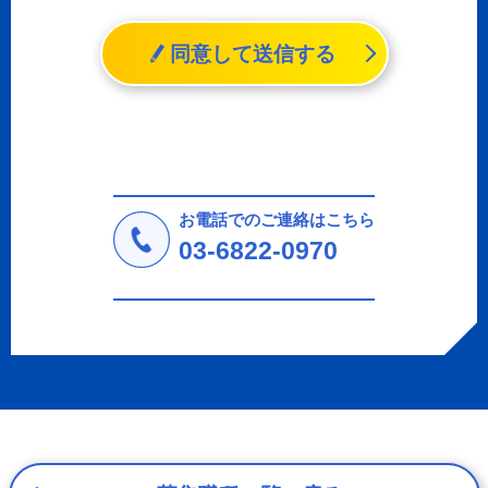
個人情報とは、「個人情報の保護に関する法律」に規定さ
れる生存する個人に関する情報であって、氏名、生年月日
同意して送信する
その他の記述等により特定の個人を識別することができる
情報（個人識別情報）を指します。
2. 個人情報の収集、利用、提供
収集した個人情報の使用目的・範囲を下記に限定し、適切
に取り扱います。応募者等の同意を事前に得た場合、又は
法令により許された場合を除き、個人情報を第三者に提供
しません。
お電話でのご連絡はこちら
a.応募者等からのお問い合わせに対応・管理するため
03-6822-0970
b.本ウェブサイトにおけるサービスの提供・運用のため
c.重要なお知らせなど必要に応じたご連絡のため
d.上記の利用目的に付随する目的
3. プライバシー尊重
プライバシーを尊重し、収集した個人情報に対し、開示、
訂正、削除、利用停止を求められた時には、合理的な期
間、妥当な範囲内でこれに応じます。
4. 法令等の遵守