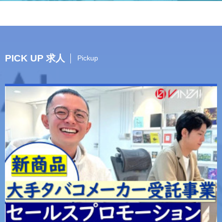
PICK UP 求人
Pickup