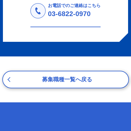
しません。
お電話でのご連絡はこちら
a.応募者等からのお問い合わせに対応・管理するため
03-6822-0970
b.本ウェブサイトにおけるサービスの提供・運用のため
c.重要なお知らせなど必要に応じたご連絡のため
d.上記の利用目的に付随する目的
3. プライバシー尊重
プライバシーを尊重し、収集した個人情報に対し、開示、
訂正、削除、利用停止を求められた時には、合理的な期
間、妥当な範囲内でこれに応じます。
4. 法令等の遵守
応募者等の個人情報の取得、利用その他一切の取り扱いに
募集職種一覧へ戻る
ついて、個人情報の保護に関する法律、その他の関連法
令、及び本プライバシーポリシーを遵守します。
5. 安全管理措置
応募者等の個人情報を正確かつ最新の内容に保つよう努め
るとともに、不正なアクセス、改ざん、漏えい、滅失及び
毀損から保護するため、必要な安全管理措置を講じます。
6. Cookieについて