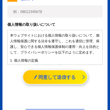
個人情報の取り扱いについて
本ウェブサイトにおける個人情報の取り扱いについて、個
人情報保護に関する法令を遵守し、これを適切に管理、保
護し、安心できる個人情報保護体制の運用・向上を目的と
して、プライバシーポリシーを以下のように定めます。
1. 個人情報の定義
個人情報とは、「個人情報の保護に関する法律」に規定さ
れる生存する個人に関する情報であって、氏名、生年月日
同意して送信する
その他の記述等により特定の個人を識別することができる
情報（個人識別情報）を指します。
2. 個人情報の収集、利用、提供
収集した個人情報の使用目的・範囲を下記に限定し、適切
に取り扱います。応募者等の同意を事前に得た場合、又は
法令により許された場合を除き、個人情報を第三者に提供