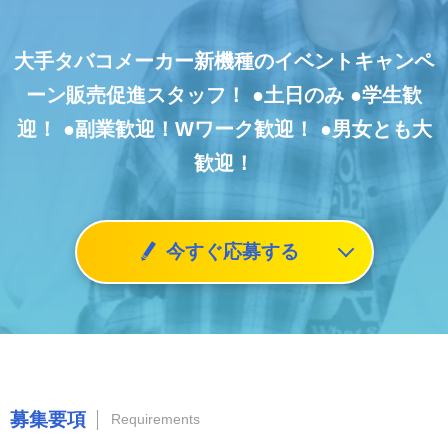
大手タバコメーカー新機種のイベントキャンペ
ーン販売促進スタッフ！
●土日のみ
●学生歓
迎！
●副業歓迎！Wワーク歓迎！
●男女とも大
歓迎！
今すぐ応募する
募集要項
Requirements