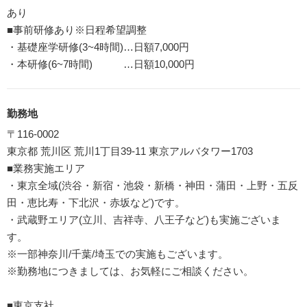
あり
■事前研修あり※日程希望調整
・基礎座学研修(3~4時間)…日額7,000円
・本研修(6~7時間) …日額10,000円
勤務地
〒116-0002
東京都 荒川区 荒川1丁目39-11 東京アルバタワー1703
■業務実施エリア
・東京全域(渋谷・新宿・池袋・新橋・神田・蒲田・上野・五反
田・恵比寿・下北沢・赤坂など)です。
・武蔵野エリア(立川、吉祥寺、八王子など)も実施ございま
す。
※一部神奈川/千葉/埼玉での実施もございます。
※勤務地につきましては、お気軽にご相談ください。
■東京支社