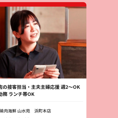
店の接客担当・主夫主婦応援 週2～OK
勤務 ランチ帯OK
焼肉海鮮 山水苑 浜町本店