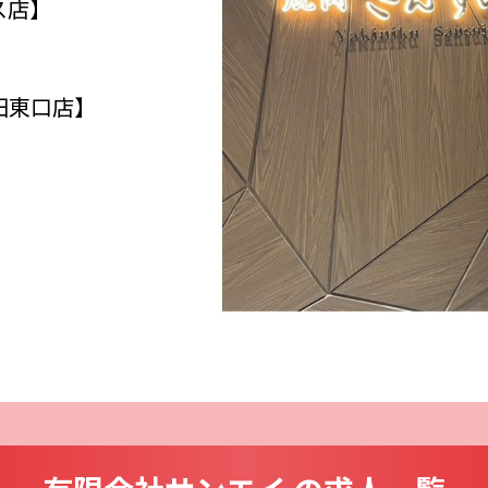
ス店】
田東口店】