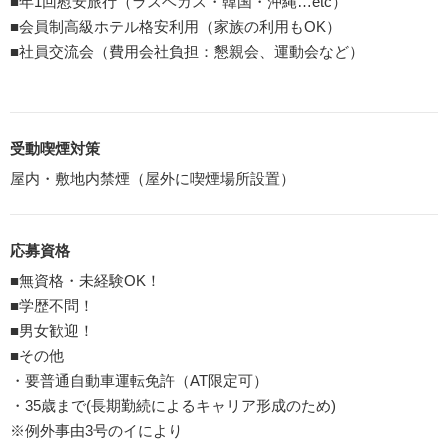
■年1回慰安旅行（ラスベガス・韓国・沖縄…etc）
■会員制高級ホテル格安利用（家族の利用もOK）
■社員交流会（費用会社負担：懇親会、運動会など）
受動喫煙対策
屋内・敷地内禁煙（屋外に喫煙場所設置）
応募資格
■無資格・未経験OK！
■学歴不問！
■男女歓迎！
■その他
・要普通自動車運転免許（AT限定可）
・35歳まで(長期勤続によるキャリア形成のため)
※例外事由3号のイにより