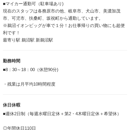
■マイカー通勤可（駐車場あり)
現在のスタッフは各務原市の他、岐阜市、犬山市、美濃加茂
市、可児市、扶桑町、坂祝町から通勤しています。
※鵜沼イオンビッグが車で１分！お仕事帰りの買い物にも超便
利です！
最寄り駅 鵜沼駅 新鵜沼駅
勤務時間
■8：30～18：00（休憩90分)
・残業は月平均10時間程度
休日休暇
■週休2日制（毎週水曜日定休＋第2・4木曜日定休＋希望休）
◎年間休日110日