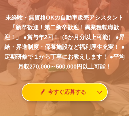
未経験・無資格OKの自動車販売アシスタント
「新卒歓迎！第二新卒歓迎！異業種転職歓
迎！」
●賞与年2回！（5か月分以上可能）
●昇
給・昇進制度・保養施設など福利厚生充実！
●
定期研修で１から丁寧にお教えします！
●平均
月収270,000～500,000円以上可能！
今すぐ応募する