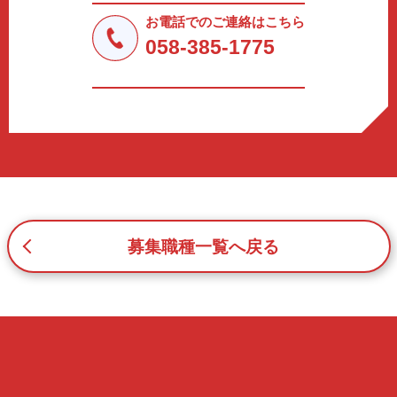
しません。
お電話でのご連絡はこちら
a.応募者等からのお問い合わせに対応・管理するため
058-385-1775
b.本ウェブサイトにおけるサービスの提供・運用のため
c.重要なお知らせなど必要に応じたご連絡のため
d.上記の利用目的に付随する目的
3. プライバシー尊重
プライバシーを尊重し、収集した個人情報に対し、開示、
訂正、削除、利用停止を求められた時には、合理的な期
間、妥当な範囲内でこれに応じます。
4. 法令等の遵守
応募者等の個人情報の取得、利用その他一切の取り扱いに
募集職種一覧へ戻る
ついて、個人情報の保護に関する法律、その他の関連法
令、及び本プライバシーポリシーを遵守します。
5. 安全管理措置
応募者等の個人情報を正確かつ最新の内容に保つよう努め
るとともに、不正なアクセス、改ざん、漏えい、滅失及び
毀損から保護するため、必要な安全管理措置を講じます。