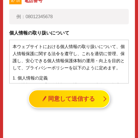
電話番号
必 須
個人情報の取り扱いについて
本ウェブサイトにおける個人情報の取り扱いについて、個
人情報保護に関する法令を遵守し、これを適切に管理、保
護し、安心できる個人情報保護体制の運用・向上を目的と
して、プライバシーポリシーを以下のように定めます。
1. 個人情報の定義
個人情報とは、「個人情報の保護に関する法律」に規定さ
れる生存する個人に関する情報であって、氏名、生年月日
同意して送信する
その他の記述等により特定の個人を識別することができる
情報（個人識別情報）を指します。
2. 個人情報の収集、利用、提供
収集した個人情報の使用目的・範囲を下記に限定し、適切
に取り扱います。応募者等の同意を事前に得た場合、又は
法令により許された場合を除き、個人情報を第三者に提供