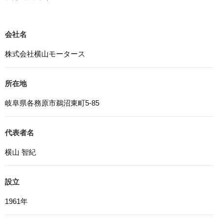
ついて、個人情報の保護に関する法律、その他の関連法
令、及び本プライバシーポリシーを遵守します。
会社名
5. 安全管理措置
応募者等の個人情報を正確かつ最新の内容に保つよう努め
株式会社横山モータース
るとともに、不正なアクセス、改ざん、漏えい、滅失及び
毀損から保護するため、必要な安全管理措置を講じます。
所在地
6. Cookieについて
本ウェブサイトでは、一部のコンテンツにおいてCookieを
岐阜県各務原市鵜沼東町5-85
利用しています。 Cookieとは、webコンテンツへのアク
セスに関する情報であり、氏名・メールアドレス・住所・
電話番号は含まれません。また、お使いのブラウザ設定か
代表者名
らCookieを無効にすることが可能です。
横山 智紀
7. アクセス解析ツールについて
本ウェブサイトでは、Google LLCが提供するアクセス解
設立
析ツール「Googleアナリティクス」を利用しています。
Googleアナリティクスは、トラフィックデータの収集の
1961年
ためにCookieを使用しています。このトラフィックデータ
は匿名で収集されており、個人を特定するものではありま