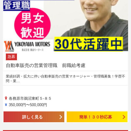
急募
自動車販売の営業管理職 前職給考慮
業績好調・拡大に伴い自動車販売の営業マネージャー・管理職募集！学歴不
問・業…
各務原市鵜沼東町５-８５
350,000円〜500,000円
詳しく見る
簡単！３０秒応募