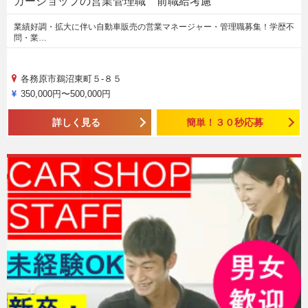
カーショップの営業管理職 前職給考慮
業績好調・拡大に伴い自動車販売の営業マネージャー・管理職募集！学歴不
問・業…
各務原市鵜沼東町５-８５
350,000円〜500,000円
詳しく見る
簡単！３０秒応募