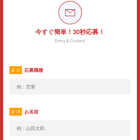
今すぐ簡単！30秒応募！
Entry＆Contact
応募職種
必 須
お名前
必 須