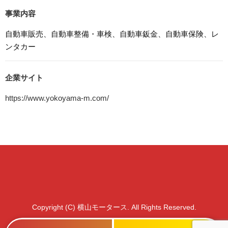
せん。この機能はCookieを無効にすることで収集を拒否す
事業内容
ることが出来ます。
自動車販売、自動車整備・車検、自動車鈑金、自動車保険、レ
8. プライバシーポリシーの変更
ンタカー
本プライバシーポリシーの内容は、法令その他本プライバ
シーポリシーで別段の定めのある事項を除いて，応募者等
に通知することなく変更することができるものとします。
企業サイト
9. お問い合わせ窓口
https://www.yokoyama-m.com/
本プライバシーポリシーに関するお問い合わせは、下記ま
でお願いいたします。
株式会社横山モータース
電話：058-385-1775
Copyright (C) 横山モータース. All Rights Reserved.