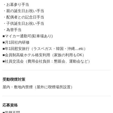
・お墓参り手当
・親の誕生日お祝い手当
・配偶者との記念日手当
・子供誕生日お祝い手当
・為替手当
■マイカー通勤可(駐車場あり)
■月1回社内研修
■年1回慰安旅行（ラスベガス・韓国・沖縄…etc）
■会員制高級ホテル格安利用（家族の利用もOK）
■社員交流会（費用会社負担：懇親会、運動会など）
受動喫煙対策
屋内・敷地内禁煙（屋外に喫煙場所設置）
応募資格
■学歴不問