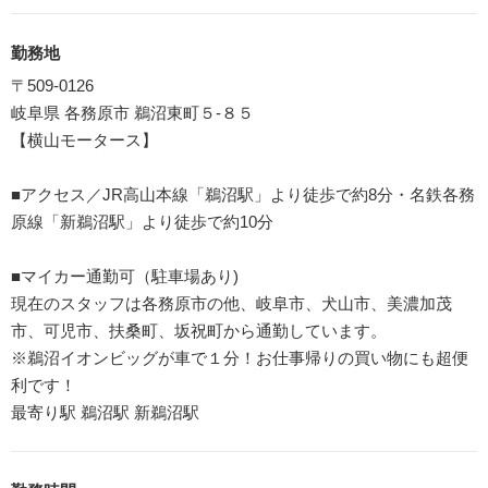
勤務地
〒509-0126
岐阜県 各務原市 鵜沼東町５-８５
【横山モータース】
■アクセス／JR高山本線「鵜沼駅」より徒歩で約8分・名鉄各務
原線「新鵜沼駅」より徒歩で約10分
■マイカー通勤可（駐車場あり)
現在のスタッフは各務原市の他、岐阜市、犬山市、美濃加茂
市、可児市、扶桑町、坂祝町から通勤しています。
※鵜沼イオンビッグが車で１分！お仕事帰りの買い物にも超便
利です！
最寄り駅 鵜沼駅 新鵜沼駅