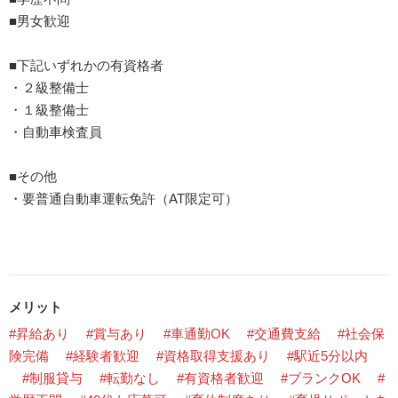
■男女歓迎
■下記いずれかの有資格者
・２級整備士
・１級整備士
・自動車検査員
■その他
・要普通自動車運転免許（AT限定可）
メリット
#昇給あり
#賞与あり
#車通勤OK
#交通費支給
#社会保
険完備
#経験者歓迎
#資格取得支援あり
#駅近5分以内
#制服貸与
#転勤なし
#有資格者歓迎
#ブランクOK
#