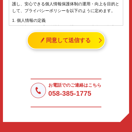
護し、安心できる個人情報保護体制の運用・向上を目的と
して、プライバシーポリシーを以下のように定めます。
1. 個人情報の定義
個人情報とは、「個人情報の保護に関する法律」に規定さ
れる生存する個人に関する情報であって、氏名、生年月日
同意して送信する
その他の記述等により特定の個人を識別することができる
情報（個人識別情報）を指します。
2. 個人情報の収集、利用、提供
収集した個人情報の使用目的・範囲を下記に限定し、適切
に取り扱います。応募者等の同意を事前に得た場合、又は
法令により許された場合を除き、個人情報を第三者に提供
しません。
お電話でのご連絡はこちら
a.応募者等からのお問い合わせに対応・管理するため
058-385-1775
b.本ウェブサイトにおけるサービスの提供・運用のため
c.重要なお知らせなど必要に応じたご連絡のため
d.上記の利用目的に付随する目的
3. プライバシー尊重
プライバシーを尊重し、収集した個人情報に対し、開示、