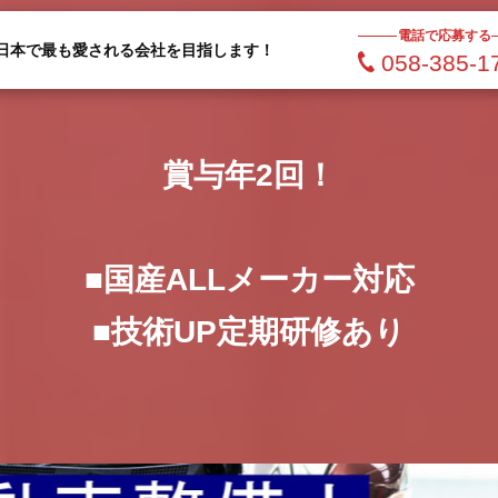
電話で応募する
日本で最も愛される会社を目指します！
058-385-1
賞与年2回！
■国産ALLメーカー対応
■技術UP定期研修あり