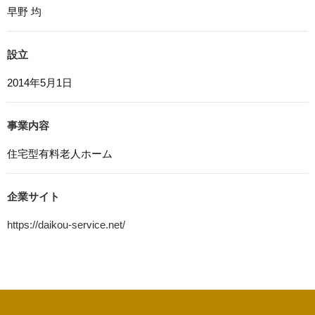
早野 均
7. アクセス解析ツールについて
本ウェブサイトでは、Google LLCが提供するアクセス解
設立
析ツール「Googleアナリティクス」を利用しています。
Googleアナリティクスは、トラフィックデータの収集の
2014年5月1日
ためにCookieを使用しています。このトラフィックデータ
は匿名で収集されており、個人を特定するものではありま
せん。この機能はCookieを無効にすることで収集を拒否す
事業内容
ることが出来ます。
住宅型有料老人ホーム
8. プライバシーポリシーの変更
本プライバシーポリシーの内容は、法令その他本プライバ
シーポリシーで別段の定めのある事項を除いて，応募者等
企業サイト
に通知することなく変更することができるものとします。
https://daikou-service.net/
9. お問い合わせ窓口
本プライバシーポリシーに関するお問い合わせは、下記ま
でお願いいたします。
株式会社大晃サービス
電話：058-322-8810