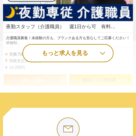
夜勤スタッフ（介護職員） 週1日から可 有料…
介護職員募集！未経験の方も、ブランクある方も安心してご応募ください！
研修制…
もっと求人を見る
笑樂乃郷 大晃
羽島市正木町曲利751-1
14,250円
詳しく見る
簡単！３０秒応募