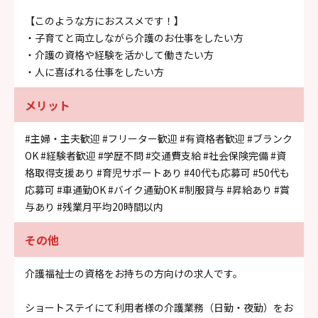
【このような方におススメです！】
・子育てと両立しながら介護のお仕事をしたい方
・介護の資格や経験を活かして働きたい方
・人に喜ばれる仕事をしたい方
メリット
#主婦・主夫歓迎
#フリーター歓迎
#有資格者歓迎
#ブランク
OK
#経験者歓迎
#学歴不問
#交通費支給
#社会保険完備
#資
格取得支援あり
#育児サポートあり
#40代も応募可
#50代も
応募可
#車通勤OK
#バイク通勤OK
#制服貸与
#昇給あり
#賞
与あり
#残業月平均20時間以内
その他
介護福祉士の資格をお持ちの方向けの求人です。
ショートステイにて利用者様の介護業務（日勤・夜勤）をお