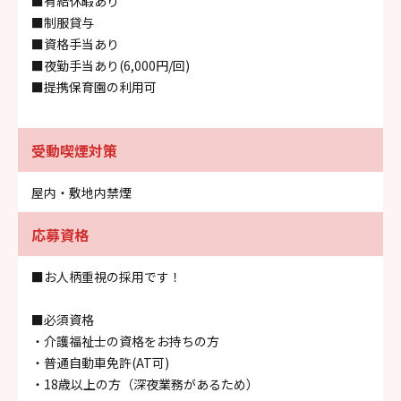
■有給休暇あり
■制服貸与
■資格手当あり
■夜勤手当あり(6,000円/回)
■提携保育園の利用可
受動喫煙対策
屋内・敷地内禁煙
応募資格
■お人柄重視の採用です！
■必須資格
・介護福祉士の資格をお持ちの方
・普通自動車免許(AT可)
・18歳以上の方（深夜業務があるため）