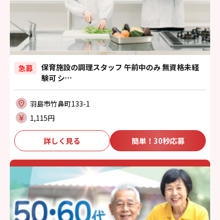
保育施設の調理スタッフ 午前中のみ 無資格未経
急募
験可 シ…
羽島市竹鼻町133-1
1,115円
詳しく見る
簡単！30秒応募