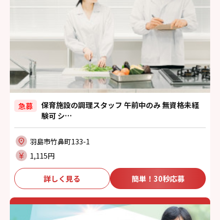
保育施設の調理スタッフ 午前中のみ 無資格未経
急募
験可 シ…
羽島市竹鼻町133-1
1,115円
詳しく見る
簡単！30秒応募