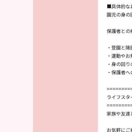
■具体的な
園児の身の
保護者との
・登園と降
・運動やお
・身の回り
・保護者へ
========
ライフスタ
========
家族や友達
お気軽にご