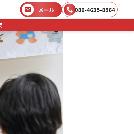
メール
080-4635-8564
要