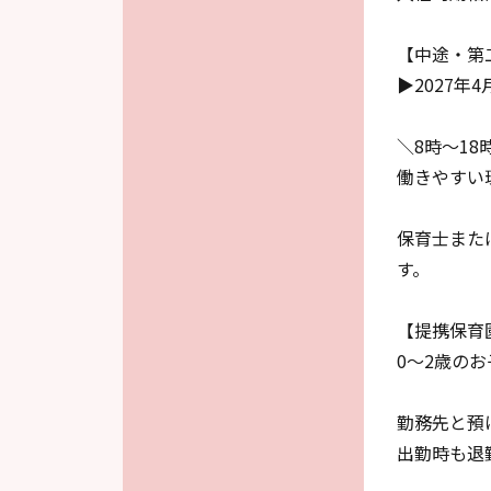
【中途・第
▶2027
＼8時～1
働きやすい
保育士また
す。
【提携保育
0～2歳の
勤務先と預
出勤時も退