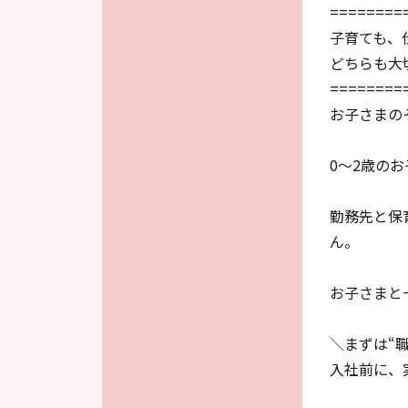
========
子育ても、
どちらも大
========
お子さまの
0～2歳の
勤務先と保
ん。
お子さまと
＼まずは“
入社前に、