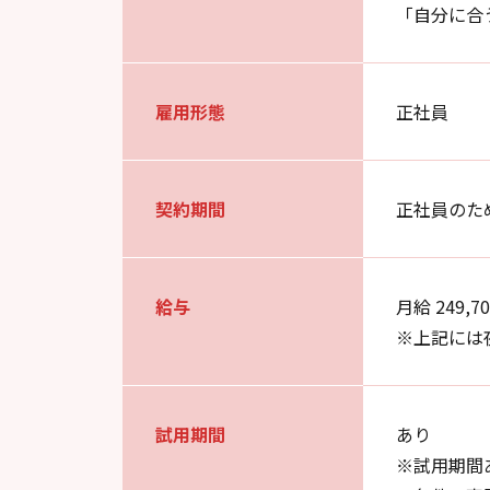
「自分に合
雇用形態
正社員
契約期間
正社員のた
給与
月給 249,7
※上記には
試用期間
あり
※試用期間