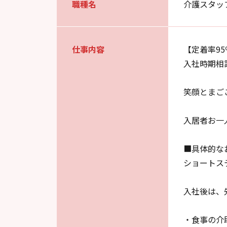
職種名
介護スタッ
仕事内容
【定着率9
入社時期相
笑顔とまご
入居者お一
■具体的な
ショートス
入社後は、
・食事の介