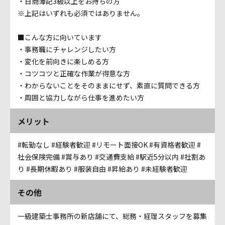
・日商簿記3級以上をお持ちの方
※上記はいずれも必須ではありません。
■こんな方に向いています
・事務職にチャレンジしたい方
・変化を前向きに楽しめる方
・コツコツと正確な作業が得意な方
・わからないことをそのままにせず、素直に質問できる方
・周囲と協力しながら仕事を進めたい方
メリット
#転勤なし
#経験者歓迎
#リモート面接OK
#有資格者歓迎
#
社会保険完備
#賞与あり
#交通費支給
#駅近5分以内
#社割あ
り
#長期休暇あり
#服装自由
#昇給あり
#未経験者歓迎
その他
一級建築士事務所の新店舗にて、総務・経理スタッフを募集