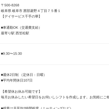
〒500-8268
岐阜県 岐阜市 茜部菱野４丁目７５番１
【デイサービス千手の華】
■車通勤OK（交通費支給）
最寄り駅 西笠松駅
■9:30〜15:30
■週休2日制 （定休日：日曜）
■平均年間休日107日
【希望休お休み可能です】
毎月お休みしたい希望日をお伺いしシフトを作成します。お気軽にご
■残業は月平均2時間程度（ミーティングなど）