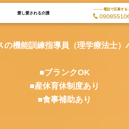
電話で応募する
愛し愛される介護
09085510
スの機能訓練指導員（理学療法士）
■ブランクOK
■産休育休制度あり
■食事補助あり