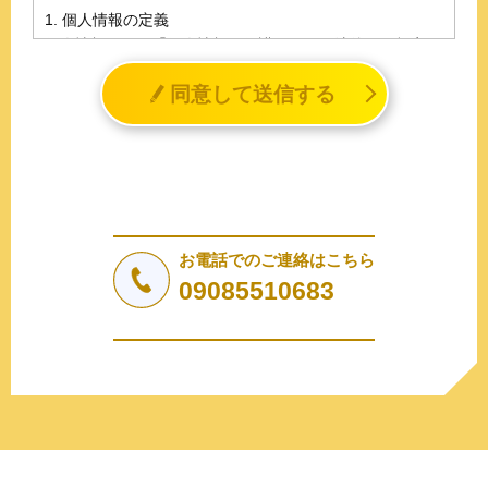
1. 個人情報の定義
個人情報とは、「個人情報の保護に関する法律」に規定さ
れる生存する個人に関する情報であって、氏名、生年月日
同意して送信する
その他の記述等により特定の個人を識別することができる
情報（個人識別情報）を指します。
2. 個人情報の収集、利用、提供
収集した個人情報の使用目的・範囲を下記に限定し、適切
に取り扱います。応募者等の同意を事前に得た場合、又は
法令により許された場合を除き、個人情報を第三者に提供
しません。
お電話でのご連絡はこちら
a.応募者等からのお問い合わせに対応・管理するため
09085510683
b.本ウェブサイトにおけるサービスの提供・運用のため
c.重要なお知らせなど必要に応じたご連絡のため
d.上記の利用目的に付随する目的
3. プライバシー尊重
プライバシーを尊重し、収集した個人情報に対し、開示、
訂正、削除、利用停止を求められた時には、合理的な期
間、妥当な範囲内でこれに応じます。