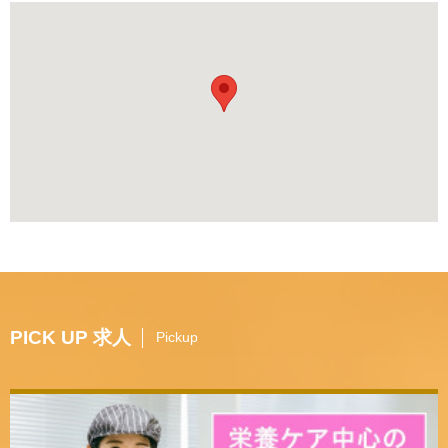
PICK UP 求人
Pickup