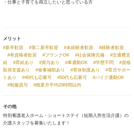
・仕事と子育てを両立したいと思っている方
メリット
#新卒歓迎
#第二新卒歓迎
#未経験者歓迎
#経験者歓迎
#有資格者歓迎
#ブランクOK
#社会保険完備
#交通費支
給
#昇給あり
#賞与あり
#車通勤OK
#学歴不問
#資格
取得支援あり
#食事補助あり
#育休制度あり
#育児サポー
トあり
#40代も応募可
#50代も応募可
#バイク通勤OK
#制服貸与
#残業月平均20時間以内
その他
特別養護老人ホーム・ショートステイ（短期入所生活介護）の
介護スタッフを募集いたします！