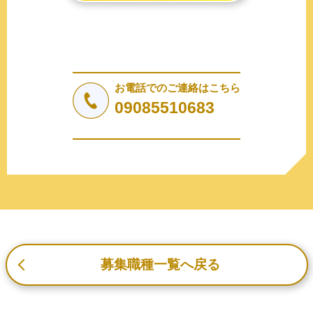
2. 個人情報の収集、利用、提供
収集した個人情報の使用目的・範囲を下記に限定し、適切
に取り扱います。応募者等の同意を事前に得た場合、又は
法令により許された場合を除き、個人情報を第三者に提供
しません。
お電話でのご連絡はこちら
a.応募者等からのお問い合わせに対応・管理するため
09085510683
b.本ウェブサイトにおけるサービスの提供・運用のため
c.重要なお知らせなど必要に応じたご連絡のため
d.上記の利用目的に付随する目的
3. プライバシー尊重
プライバシーを尊重し、収集した個人情報に対し、開示、
訂正、削除、利用停止を求められた時には、合理的な期
間、妥当な範囲内でこれに応じます。
4. 法令等の遵守
応募者等の個人情報の取得、利用その他一切の取り扱いに
募集職種一覧へ戻る
ついて、個人情報の保護に関する法律、その他の関連法
令、及び本プライバシーポリシーを遵守します。