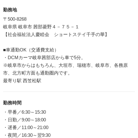
勤務地
〒500-8268
岐阜県 岐阜市 茜部菱野４－７５－１
【社会福祉法人慶睦会 ショートステイ千手の華】
■車通勤OK（交通費支給）
・DCMカーマ岐阜茜部店から車で5分。
※岐阜市からはもちろん、大垣市、瑞穂市、岐阜市、各務原
市、北方町方面も通勤圏内です。
最寄り駅 西笠松駅
勤務時間
・早番／6:30～15:30
・日勤／9:00～18:00
・遅番／11:00～21:00
・夜間／16:30～翌9:30