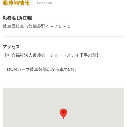
勤務地情報
Location
勤務地 (所在地)
岐阜県岐阜市茜部菱野４－７５－１
アクセス
【社会福祉法人慶睦会 ショートステイ千手の華】
・DCMカーマ岐阜茜部店から車で5分。