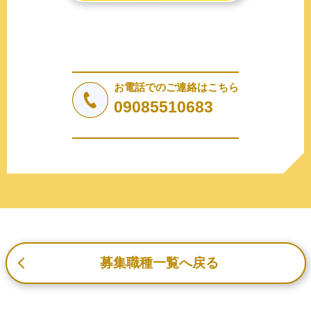
2. 個人情報の収集、利用、提供
収集した個人情報の使用目的・範囲を下記に限定し、適切
に取り扱います。応募者等の同意を事前に得た場合、又は
法令により許された場合を除き、個人情報を第三者に提供
しません。
お電話でのご連絡はこちら
a.応募者等からのお問い合わせに対応・管理するため
09085510683
b.本ウェブサイトにおけるサービスの提供・運用のため
c.重要なお知らせなど必要に応じたご連絡のため
d.上記の利用目的に付随する目的
3. プライバシー尊重
プライバシーを尊重し、収集した個人情報に対し、開示、
訂正、削除、利用停止を求められた時には、合理的な期
間、妥当な範囲内でこれに応じます。
4. 法令等の遵守
応募者等の個人情報の取得、利用その他一切の取り扱いに
募集職種一覧へ戻る
ついて、個人情報の保護に関する法律、その他の関連法
令、及び本プライバシーポリシーを遵守します。