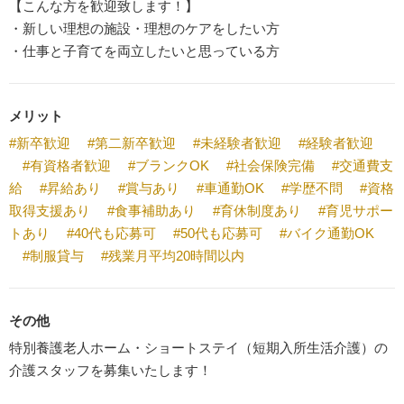
【こんな方を歓迎致します！】
・新しい理想の施設・理想のケアをしたい方
・仕事と子育てを両立したいと思っている方
メリット
#新卒歓迎
#第二新卒歓迎
#未経験者歓迎
#経験者歓迎
#有資格者歓迎
#ブランクOK
#社会保険完備
#交通費支
給
#昇給あり
#賞与あり
#車通勤OK
#学歴不問
#資格
取得支援あり
#食事補助あり
#育休制度あり
#育児サポー
トあり
#40代も応募可
#50代も応募可
#バイク通勤OK
#制服貸与
#残業月平均20時間以内
その他
特別養護老人ホーム・ショートステイ（短期入所生活介護）の
介護スタッフを募集いたします！