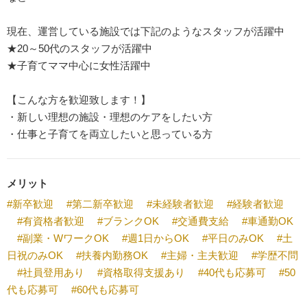
現在、運営している施設では下記のようなスタッフが活躍中
★20～50代のスタッフが活躍中
★子育てママ中心に女性活躍中
【こんな方を歓迎致します！】
・新しい理想の施設・理想のケアをしたい方
・仕事と子育てを両立したいと思っている方
メリット
#新卒歓迎
#第二新卒歓迎
#未経験者歓迎
#経験者歓迎
#有資格者歓迎
#ブランクOK
#交通費支給
#車通勤OK
#副業・WワークOK
#週1日からOK
#平日のみOK
#土
日祝のみOK
#扶養内勤務OK
#主婦・主夫歓迎
#学歴不問
#社員登用あり
#資格取得支援あり
#40代も応募可
#50
代も応募可
#60代も応募可