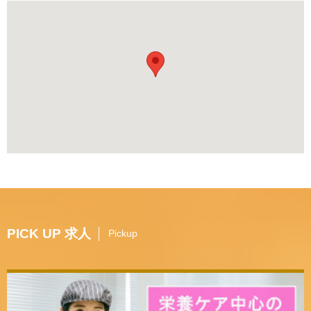
PICK UP 求人
Pickup