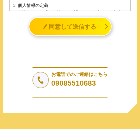
1. 個人情報の定義
個人情報とは、「個人情報の保護に関する法律」に規定さ
れる生存する個人に関する情報であって、氏名、生年月日
同意して送信する
その他の記述等により特定の個人を識別することができる
情報（個人識別情報）を指します。
2. 個人情報の収集、利用、提供
収集した個人情報の使用目的・範囲を下記に限定し、適切
に取り扱います。応募者等の同意を事前に得た場合、又は
法令により許された場合を除き、個人情報を第三者に提供
しません。
お電話でのご連絡はこちら
a.応募者等からのお問い合わせに対応・管理するため
09085510683
b.本ウェブサイトにおけるサービスの提供・運用のため
c.重要なお知らせなど必要に応じたご連絡のため
d.上記の利用目的に付随する目的
3. プライバシー尊重
プライバシーを尊重し、収集した個人情報に対し、開示、
訂正、削除、利用停止を求められた時には、合理的な期
間、妥当な範囲内でこれに応じます。