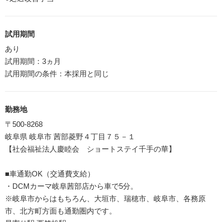
試用期間
あり
試用期間：3ヵ月
試用期間の条件：本採用と同じ
勤務地
〒500-8268
岐阜県 岐阜市 茜部菱野４丁目７５－１
【社会福祉法人慶睦会 ショートステイ千手の華】
■車通勤OK（交通費支給）
・DCMカーマ岐阜茜部店から車で5分。
※岐阜市からはもちろん、大垣市、瑞穂市、岐阜市、各務原
市、北方町方面も通勤圏内です。