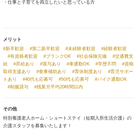
・仕事と子育てを両立したいと思っている方
メリット
#新卒歓迎
#第二新卒歓迎
#未経験者歓迎
#経験者歓迎
#有資格者歓迎
#ブランクOK
#社会保険完備
#交通費支
給
#昇給あり
#賞与あり
#車通勤OK
#学歴不問
#資格
取得支援あり
#食事補助あり
#育休制度あり
#育児サポー
トあり
#40代も応募可
#50代も応募可
#バイク通勤OK
#制服貸与
#残業月平均20時間以内
その他
特別養護老人ホーム・ショートステイ（短期入所生活介護）の
介護スタッフを募集いたします！