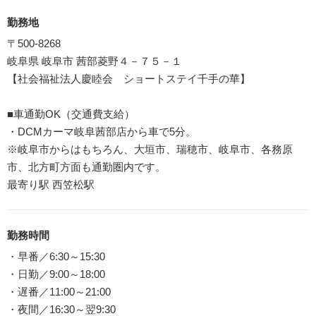
勤務地
〒500-8268
岐阜県 岐阜市 茜部菱野４－７５－１
【社会福祉法人慶睦会 ショートステイ千手の華】
■車通勤OK（交通費支給）
・DCMカーマ岐阜茜部店から車で5分。
※岐阜市からはもちろん、大垣市、瑞穂市、岐阜市、各務原
市、北方町方面も通勤圏内です。
最寄り駅 西笠松駅
勤務時間
・早番／6:30～15:30
・日勤／9:00～18:00
・遅番／11:00～21:00
・夜間／16:30～翌9:30