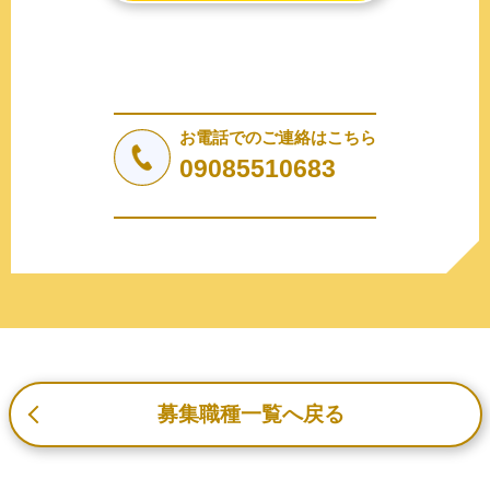
2. 個人情報の収集、利用、提供
収集した個人情報の使用目的・範囲を下記に限定し、適切
に取り扱います。応募者等の同意を事前に得た場合、又は
法令により許された場合を除き、個人情報を第三者に提供
しません。
お電話でのご連絡はこちら
a.応募者等からのお問い合わせに対応・管理するため
09085510683
b.本ウェブサイトにおけるサービスの提供・運用のため
c.重要なお知らせなど必要に応じたご連絡のため
d.上記の利用目的に付随する目的
3. プライバシー尊重
プライバシーを尊重し、収集した個人情報に対し、開示、
訂正、削除、利用停止を求められた時には、合理的な期
間、妥当な範囲内でこれに応じます。
4. 法令等の遵守
応募者等の個人情報の取得、利用その他一切の取り扱いに
募集職種一覧へ戻る
ついて、個人情報の保護に関する法律、その他の関連法
令、及び本プライバシーポリシーを遵守します。