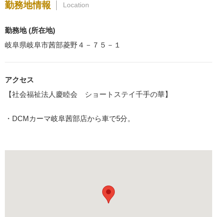
勤務地情報
Location
勤務地 (所在地)
岐阜県岐阜市茜部菱野４－７５－１
アクセス
【社会福祉法人慶睦会 ショートステイ千手の華】
・DCMカーマ岐阜茜部店から車で5分。