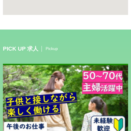
PICK UP 求人
Pickup