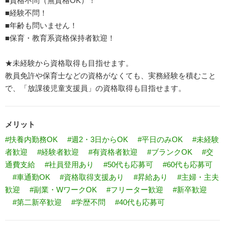
■資格不問（無資格OK）！
■経験不問！
■年齢も問いません！
■保育・教育系資格保持者歓迎！
★未経験から資格取得も目指せます。
教員免許や保育士などの資格がなくても、実務経験を積むこと
で、「放課後児童支援員」の資格取得も目指せます。
メリット
#扶養内勤務OK
#週2・3日からOK
#平日のみOK
#未経験
者歓迎
#経験者歓迎
#有資格者歓迎
#ブランクOK
#交
通費支給
#社員登用あり
#50代も応募可
#60代も応募可
#車通勤OK
#資格取得支援あり
#昇給あり
#主婦・主夫
歓迎
#副業・WワークOK
#フリーター歓迎
#新卒歓迎
#第二新卒歓迎
#学歴不問
#40代も応募可