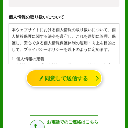
個人情報の取り扱いについて
本ウェブサイトにおける個人情報の取り扱いについて、個
人情報保護に関する法令を遵守し、これを適切に管理、保
護し、安心できる個人情報保護体制の運用・向上を目的と
して、プライバシーポリシーを以下のように定めます。
1. 個人情報の定義
個人情報とは、「個人情報の保護に関する法律」に規定さ
れる生存する個人に関する情報であって、氏名、生年月日
同意して送信する
その他の記述等により特定の個人を識別することができる
情報（個人識別情報）を指します。
2. 個人情報の収集、利用、提供
収集した個人情報の使用目的・範囲を下記に限定し、適切
に取り扱います。応募者等の同意を事前に得た場合、又は
法令により許された場合を除き、個人情報を第三者に提供
しません。
お電話でのご連絡はこちら
a.応募者等からのお問い合わせに対応・管理するため