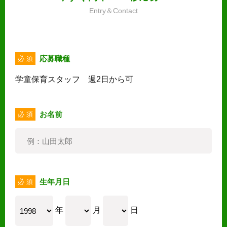
Entry＆Contact
応募職種
必 須
学童保育スタッフ 週2日から可
お名前
必 須
生年月日
必 須
年
月
日