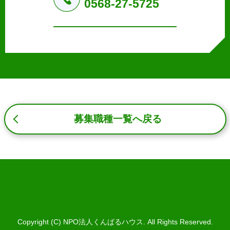
0568-27-5725
b.本ウェブサイトにおけるサービスの提供・運用のため
c.重要なお知らせなど必要に応じたご連絡のため
d.上記の利用目的に付随する目的
3. プライバシー尊重
プライバシーを尊重し、収集した個人情報に対し、開示、
訂正、削除、利用停止を求められた時には、合理的な期
間、妥当な範囲内でこれに応じます。
4. 法令等の遵守
応募者等の個人情報の取得、利用その他一切の取り扱いに
募集職種一覧へ戻る
ついて、個人情報の保護に関する法律、その他の関連法
令、及び本プライバシーポリシーを遵守します。
5. 安全管理措置
応募者等の個人情報を正確かつ最新の内容に保つよう努め
るとともに、不正なアクセス、改ざん、漏えい、滅失及び
毀損から保護するため、必要な安全管理措置を講じます。
6. Cookieについて
本ウェブサイトでは、一部のコンテンツにおいてCookieを
Copyright (C) NPO法人くんぱるハウス. All Rights Reserved.