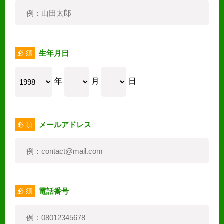
生年月日
必 須
年
月
日
メールアドレス
必 須
電話番号
必 須