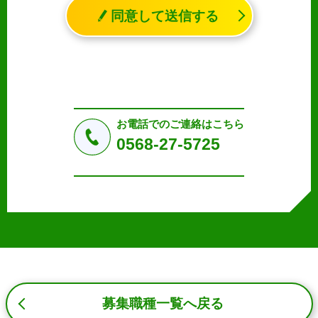
れる生存する個人に関する情報であって、氏名、生年月日
同意して送信する
その他の記述等により特定の個人を識別することができる
情報（個人識別情報）を指します。
2. 個人情報の収集、利用、提供
収集した個人情報の使用目的・範囲を下記に限定し、適切
に取り扱います。応募者等の同意を事前に得た場合、又は
法令により許された場合を除き、個人情報を第三者に提供
しません。
お電話でのご連絡はこちら
a.応募者等からのお問い合わせに対応・管理するため
0568-27-5725
b.本ウェブサイトにおけるサービスの提供・運用のため
c.重要なお知らせなど必要に応じたご連絡のため
d.上記の利用目的に付随する目的
3. プライバシー尊重
プライバシーを尊重し、収集した個人情報に対し、開示、
訂正、削除、利用停止を求められた時には、合理的な期
間、妥当な範囲内でこれに応じます。
4. 法令等の遵守
応募者等の個人情報の取得、利用その他一切の取り扱いに
募集職種一覧へ戻る
ついて、個人情報の保護に関する法律、その他の関連法