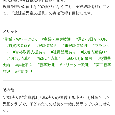
★未経験から資格取得も目指せます。
教員免許や保育士などの資格がなくても、実務経験を積むこと
で、「放課後児童支援員」の資格取得も目指せます。
メリット
#副業・WワークOK
#主婦・主夫歓迎
#週2・3日からOK
#有資格者歓迎
#経験者歓迎
#未経験者歓迎
#ブランク
OK
#資格取得支援あり
#社員登用あり
#扶養内勤務OK
#40代も応募可
#50代も応募可
#60代も応募可
#交通費
支給
#学歴不問
#新卒歓迎
#フリーター歓迎
#第二新卒
歓迎
#昇給あり
その他
NPO法人(特定非営利活動法人)が運営する小学生を対象とした
児童クラブで、子どもたちの成長を一緒に見守っていきません
か。