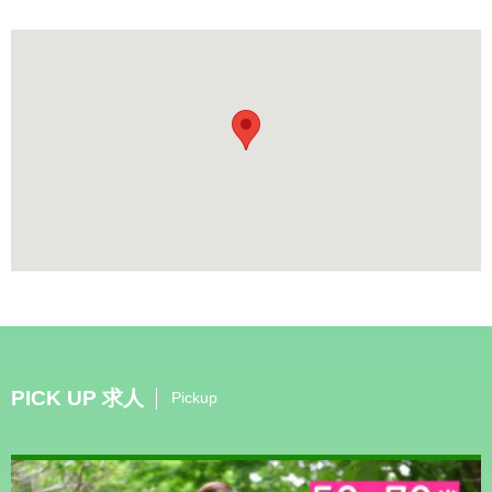
PICK UP 求人
Pickup