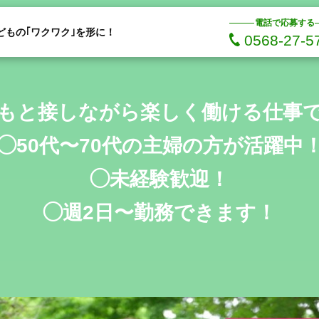
電話で応募する
どもの｢ワクワク｣を形に！
0568-27-5
もと接しながら楽しく働ける仕事
◯50代〜70代の主婦の方が活躍中
◯未経験歓迎！
◯週2日〜勤務できます！