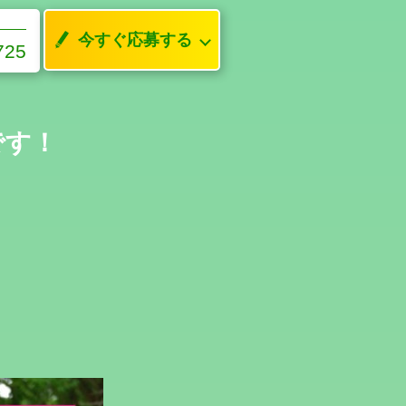
今すぐ応募する
725
です！
！