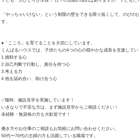
子ども一人ひとりが主役！ 日々の活動の流れはありますが、子どもた
「やっちゃいけない」という制限の壁をできる限り低くして、のびの
す。
●「こころ」を育てることを大切にしています。
くんぱるハウスでは、子供たちの4つの心の穏やかな成長を支援してい
1.挑戦する心
2.自己判断で行動し、責任を持つ心
3.考える力
4.他を認め合い、助け合う心
✅随時、施設見学を実施しています！
いきなりで不安な方は、まず施設見学からご相談ください！
未経験・無資格の方も大歓迎です！
働き方やお仕事のご相談もお気軽にお問い合わせください。
50代〜70代の主婦の方も活躍している職場です。