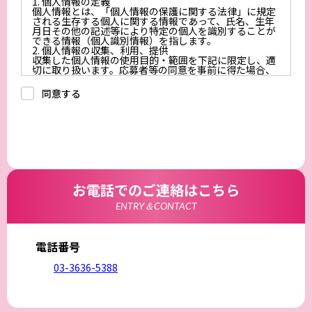
1. 個人情報の定義
個人情報とは、「個人情報の保護に関する法律」に規定
される生存する個人に関する情報であって、氏名、生年
月日その他の記述等により特定の個人を識別することが
できる情報（個人識別情報）を指します。
2. 個人情報の収集、利用、提供
収集した個人情報の使用目的・範囲を下記に限定し、適
切に取り扱います。応募者等の同意を事前に得た場合、
又は法令により許された場合を除き、個人情報を第三者
に提供しません。
同意する
a.応募者等からのお問い合わせに対応・管理するため
b.本ウェブサイトにおけるサービスの提供・運用のため
c.重要なお知らせなど必要に応じたご連絡のため
d.上記の利用目的に付随する目的
3. プライバシー尊重
プライバシーを尊重し、収集した個人情報に対し、開
示、訂正、削除、利用停止を求められた時には、合理的
な期間、妥当な範囲内でこれに応じます。
4. 法令等の遵守
応募者等の個人情報の取得、利用その他一切の取り扱い
お電話でのご連絡はこちら
について、個人情報の保護に関する法律、その他の関連
法令、及び本プライバシーポリシーを遵守します。
ENTRY＆CONTACT
5．外部委託
弊社は、個人情報を取り扱う全部または一部の業務を外
部に委託する場合があります。委託を行う場合には、充
分な個人情報保護水準を確保していることを条件として
電話番号
委託先を選定し、機密保持に関する契約を結んだうえで
行います。また、当該委託先における管理については必
03-3636-5388
要かつ適切な監督を行います。
6. 安全管理措置
応募者等の個人情報を正確かつ最新の内容に保つよう努
めるとともに、不正なアクセス、改ざん、漏えい、滅失