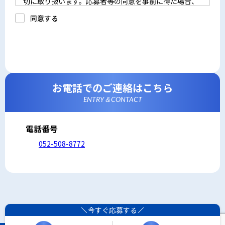
切に取り扱います。応募者等の同意を事前に得た場合、
又は法令により許された場合を除き、個人情報を第三者
に提供しません。
同意する
a.応募者等からのお問い合わせに対応・管理するため
b.本ウェブサイトにおけるサービスの提供・運用のため
c.重要なお知らせなど必要に応じたご連絡のため
d.上記の利用目的に付随する目的
3. プライバシー尊重
プライバシーを尊重し、収集した個人情報に対し、開
示、訂正、削除、利用停止を求められた時には、合理的
な期間、妥当な範囲内でこれに応じます。
4. 法令等の遵守
応募者等の個人情報の取得、利用その他一切の取り扱い
お電話でのご連絡はこちら
について、個人情報の保護に関する法律、その他の関連
法令、及び本プライバシーポリシーを遵守します。
ENTRY＆CONTACT
5. 安全管理措置
応募者等の個人情報を正確かつ最新の内容に保つよう努
めるとともに、不正なアクセス、改ざん、漏えい、滅失
及び毀損から保護するため、必要な安全管理措置を講じ
電話番号
ます。
6. Cookieについて
052-508-8772
本ウェブサイトでは、一部のコンテンツにおいてCookie
を利用しています。 Cookieとは、webコンテンツへの
アクセスに関する情報であり、氏名・メールアドレス・
住所・電話番号は含まれません。また、お使いのブラウ
ザ設定からCookieを無効にすることが可能です。
7. アクセス解析ツールについて
本ウェブサイトでは、Google LLCが提供するアクセス解
析ツール「Googleアナリティクス」を利用しています。
Googleアナリティクスは、トラフィックデータの収集の
今すぐ応募する
ためにCookieを使用しています。このトラフィックデー
タは匿名で収集されており、個人を特定するものではあ