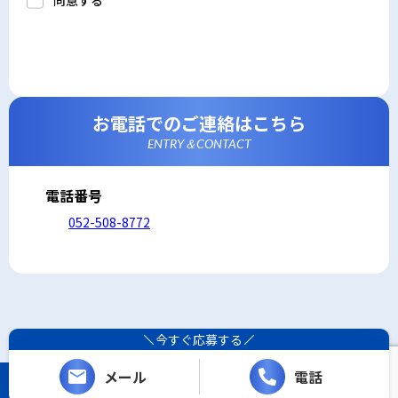
同意する
a.応募者等からのお問い合わせに対応・管理するため
b.本ウェブサイトにおけるサービスの提供・運用のため
c.重要なお知らせなど必要に応じたご連絡のため
d.上記の利用目的に付随する目的
3. プライバシー尊重
プライバシーを尊重し、収集した個人情報に対し、開
示、訂正、削除、利用停止を求められた時には、合理的
な期間、妥当な範囲内でこれに応じます。
4. 法令等の遵守
応募者等の個人情報の取得、利用その他一切の取り扱い
お電話でのご連絡はこちら
について、個人情報の保護に関する法律、その他の関連
法令、及び本プライバシーポリシーを遵守します。
ENTRY＆CONTACT
5. 安全管理措置
応募者等の個人情報を正確かつ最新の内容に保つよう努
めるとともに、不正なアクセス、改ざん、漏えい、滅失
及び毀損から保護するため、必要な安全管理措置を講じ
電話番号
ます。
6. Cookieについて
052-508-8772
本ウェブサイトでは、一部のコンテンツにおいてCookie
を利用しています。 Cookieとは、webコンテンツへの
アクセスに関する情報であり、氏名・メールアドレス・
住所・電話番号は含まれません。また、お使いのブラウ
ザ設定からCookieを無効にすることが可能です。
7. アクセス解析ツールについて
本ウェブサイトでは、Google LLCが提供するアクセス解
析ツール「Googleアナリティクス」を利用しています。
Googleアナリティクスは、トラフィックデータの収集の
今すぐ応募する
ためにCookieを使用しています。このトラフィックデー
タは匿名で収集されており、個人を特定するものではあ
りません。この機能はCookieを無効にすることで収集を
メール
電話
拒否することが出来ます。
Copyright (C) レシーザ. All Rights Reserved.
8. プライバシーポリシーの変更