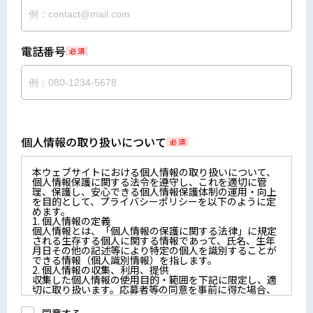
電話番号
必 須
個人情報の取り扱いについて
必 須
本ウェブサイトにおける個人情報の取り扱いについて、
個人情報保護に関する法令を遵守し、これを適切に管
理、保護し、安心できる個人情報保護体制の運用・向上
を目的として、プライバシーポリシーを以下のように定
めます。
1. 個人情報の定義
個人情報とは、「個人情報の保護に関する法律」に規定
される生存する個人に関する情報であって、氏名、生年
月日その他の記述等により特定の個人を識別することが
できる情報（個人識別情報）を指します。
2. 個人情報の収集、利用、提供
収集した個人情報の使用目的・範囲を下記に限定し、適
切に取り扱います。応募者等の同意を事前に得た場合、
又は法令により許された場合を除き、個人情報を第三者
に提供しません。