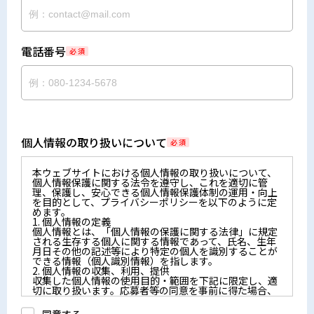
電話番号
必 須
個人情報の取り扱いについて
必 須
本ウェブサイトにおける個人情報の取り扱いについて、
個人情報保護に関する法令を遵守し、これを適切に管
理、保護し、安心できる個人情報保護体制の運用・向上
を目的として、プライバシーポリシーを以下のように定
めます。
1. 個人情報の定義
個人情報とは、「個人情報の保護に関する法律」に規定
される生存する個人に関する情報であって、氏名、生年
月日その他の記述等により特定の個人を識別することが
できる情報（個人識別情報）を指します。
2. 個人情報の収集、利用、提供
収集した個人情報の使用目的・範囲を下記に限定し、適
切に取り扱います。応募者等の同意を事前に得た場合、
又は法令により許された場合を除き、個人情報を第三者
に提供しません。