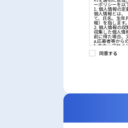
ーポリシーを以
1. 個人情報の定
個人情報とは、
て、氏名、生年
報）を指します
2. 個人情報の
収集した個人情
前に得た場合、
a.応募者等か
b.本ウェブサ
c.重要なお知
同意する
d.上記の利用目
3. プライバシー
プライバシーを
には、合理的な
4. 法令等の遵守
応募者等の個人
律、その他の関
5. 安全管理措置
応募者等の個人
ん、漏えい、滅
6. Cookieにつ
本ウェブサイトで
コンテンツへの
ません。また、お
7. アクセス解
本ウェブサイトで
利用しています。