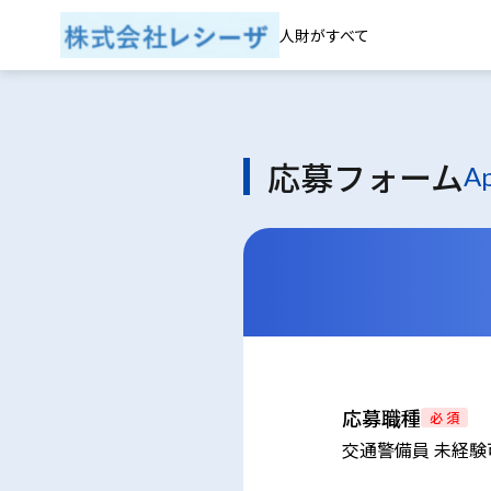
人財がすべて
応募フォーム
Ap
応募職種
必 須
交通警備員 未経験