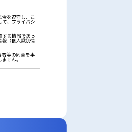
法令を遵守し、こ
して、プライバシ
関する情報であっ
情報（個人識別情
募者等の同意を事
しません。
止を求められた時
保護に関する法
アクセス、改ざ
。
kieとは、web