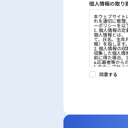
個人情報の取り
本ウェブサイト
れを適切に管理
ーポリシーを以
1. 個人情報の定
個人情報とは、
て、氏名、生年
報）を指します
2. 個人情報の
収集した個人情
前に得た場合、
a.応募者等か
b.本ウェブサ
c.重要なお知
同意する
d.上記の利用目
3. プライバシー
プライバシーを
には、合理的な
4. 法令等の遵守
応募者等の個人
律、その他の関
5. 安全管理措置
応募者等の個人
ん、漏えい、滅
6. Cookieにつ
本ウェブサイトで