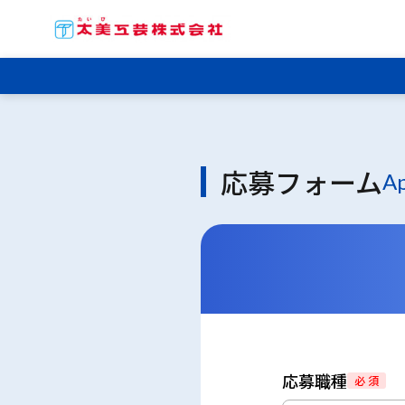
応募フォーム
Ap
応募職種
必 須