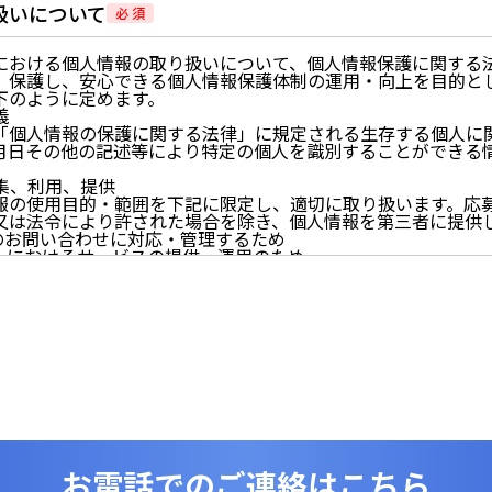
扱いについて
必 須
における個人情報の取り扱いについて、個人情報保護に関する
、保護し、安心できる個人情報保護体制の運用・向上を目的と
下のように定めます。
義
「個人情報の保護に関する法律」に規定される生存する個人に
月日その他の記述等により特定の個人を識別することができる
。
収集、利用、提供
報の使用目的・範囲を下記に限定し、適切に取り扱います。応
又は法令により許された場合を除き、個人情報を第三者に提供
らのお問い合わせに対応・管理するため
イトにおけるサービスの提供・運用のため
らせなど必要に応じたご連絡のため
的に付随する目的
尊重
尊重し、収集した個人情報に対し、開示、訂正、削除、利用停
期間、妥当な範囲内でこれに応じます。
情報の取得、利用その他一切の取り扱いについて、個人情報の
連法令、及び本プライバシーポリシーを遵守します。
情報を正確かつ最新の内容に保つよう努めるとともに、不正な
失及び毀損から保護するため、必要な安全管理措置を講じます
いて
お電話でのご連絡はこちら
は、一部のコンテンツにおいてCookieを利用しています。 Coo