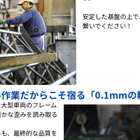
安定した基盤の上で
繋いでください！
作業だからこそ宿る「0.1mmの
た大型車両のフレーム
僅かな歪みを読み取る
。
らも、最終的な品質を