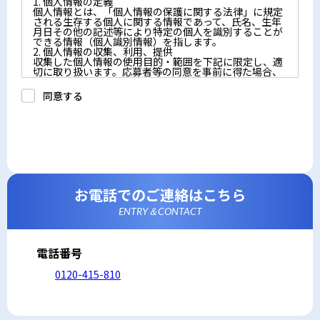
1. 個人情報の定義
個人情報とは、「個人情報の保護に関する法律」に規定
される生存する個人に関する情報であって、氏名、生年
月日その他の記述等により特定の個人を識別することが
できる情報（個人識別情報）を指します。
2. 個人情報の収集、利用、提供
収集した個人情報の使用目的・範囲を下記に限定し、適
切に取り扱います。応募者等の同意を事前に得た場合、
又は法令により許された場合を除き、個人情報を第三者
に提供しません。
同意する
a.応募者等からのお問い合わせに対応・管理するため
b.本ウェブサイトにおけるサービスの提供・運用のため
c.重要なお知らせなど必要に応じたご連絡のため
d.上記の利用目的に付随する目的
3. プライバシー尊重
プライバシーを尊重し、収集した個人情報に対し、開
示、訂正、削除、利用停止を求められた時には、合理的
な期間、妥当な範囲内でこれに応じます。
4. 法令等の遵守
応募者等の個人情報の取得、利用その他一切の取り扱い
お電話でのご連絡はこちら
について、個人情報の保護に関する法律、その他の関連
法令、及び本プライバシーポリシーを遵守します。
ENTRY＆CONTACT
5. 安全管理措置
応募者等の個人情報を正確かつ最新の内容に保つよう努
めるとともに、不正なアクセス、改ざん、漏えい、滅失
及び毀損から保護するため、必要な安全管理措置を講じ
電話番号
ます。
6. Cookieについて
0120-415-810
本ウェブサイトでは、一部のコンテンツにおいてCookie
を利用しています。 Cookieとは、webコンテンツへの
アクセスに関する情報であり、氏名・メールアドレス・
住所・電話番号は含まれません。また、お使いのブラウ