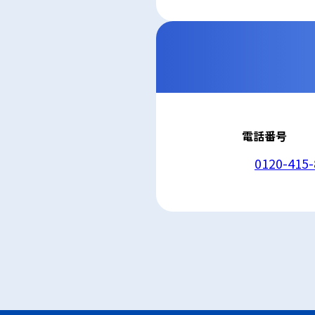
5. 安全管理措置
応募者等の個人
ん、漏えい、滅
6. Cookieにつ
本ウェブサイトで
コンテンツへの
ません。また、お
7. アクセス解
本ウェブサイトで
利用しています。
しています。こ
せん。この機能は
電話番号
8. プライバシ
本プライバシー
を除いて，応募
0120-415-
9. お問い合わせ
本プライバシー
株式会社山十産
電話：0120-415-