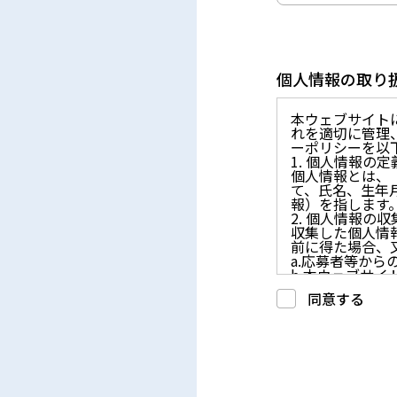
個人情報の取り
本ウェブサイト
れを適切に管理
ーポリシーを以
1. 個人情報の定
個人情報とは、
て、氏名、生年
報）を指します
2. 個人情報の
収集した個人情
前に得た場合、
a.応募者等か
b.本ウェブサ
c.重要なお知
同意する
d.上記の利用目
3. プライバシー
プライバシーを
には、合理的な
4. 法令等の遵守
応募者等の個人
律、その他の関