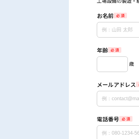
工場設備の製造・
お名前
必 須
年齢
必 須
歳
メールアドレス
電話番号
必 須