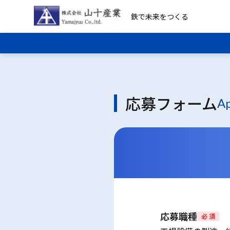
鉄で未来をつくる
応募フォーム
Ap
応募職種
必 須