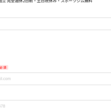
組立 完全週休2日制・土日祝休み・スポーツジム無料
必 須