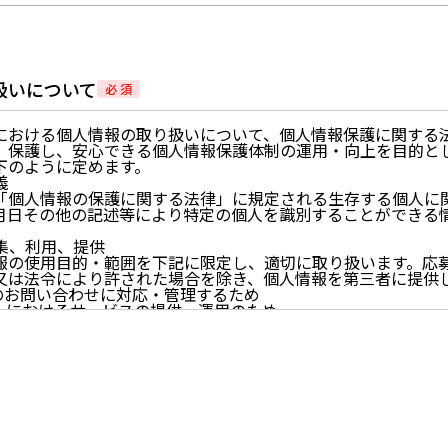
扱いについて
必 須
における個人情報の取り扱いについて、個人情報保護に関する
、保護し、安心できる個人情報保護体制の運用・向上を目的と
下のように定めます。
義
「個人情報の保護に関する法律」に規定される生存する個人に
月日その他の記述等により特定の個人を識別することができる
。
収集、利用、提供
報の使用目的・範囲を下記に限定し、適切に取り扱います。応
又は法令により許された場合を除き、個人情報を第三者に提供
らのお問い合わせに対応・管理するため
イトにおけるサービスの提供・運用のため
らせなど必要に応じたご連絡のため
的に付随する目的
尊重
尊重し、収集した個人情報に対し、開示、訂正、削除、利用停
期間、妥当な範囲内でこれに応じます。
情報の取得、利用その他一切の取り扱いについて、個人情報の
連法令、及び本プライバシーポリシーを遵守します。