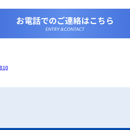
情報を正確かつ最新の内容に保つよう努めるとともに、不正な
失及び毀損から保護するため、必要な安全管理措置を講じます
いて
お電話でのご連絡はこちら
は、一部のコンテンツにおいてCookieを利用しています。 Coo
アクセスに関する情報であり、氏名・メールアドレス・住所・
使いのブラウザ設定からCookieを無効にすることが可能です
ENTRY＆CONTACT
析ツールについて
は、Google LLCが提供するアクセス解析ツール「Google
 Googleアナリティクスは、トラフィックデータの収集のために
のトラフィックデータは匿名で収集されており、個人を特定す
Cookieを無効にすることで収集を拒否することが出来ます。
ーポリシーの変更
ポリシーの内容は、法令その他本プライバシーポリシーで別段
者等に通知することなく変更することができるものとします。
810
窓口
ポリシーに関するお問い合わせは、下記までお願いいたします
業
810