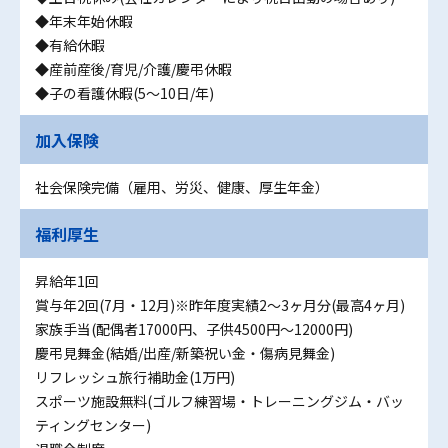
◆年末年始休暇
◆有給休暇
◆産前産後/育児/介護/慶弔休暇
◆子の看護休暇(5～10日/年)
加入保険
社会保険完備（雇用、労災、健康、厚生年金）
福利厚生
昇給年1回
賞与年2回(7月・12月)※昨年度実績2〜3ヶ月分(最高4ヶ月)
家族手当(配偶者17000円、子供4500円～12000円)
慶弔見舞金(結婚/出産/新築祝い金・傷病見舞金)
リフレッシュ旅行補助金(1万円)
スポーツ施設無料(ゴルフ練習場・トレーニングジム・バッ
ティングセンター)