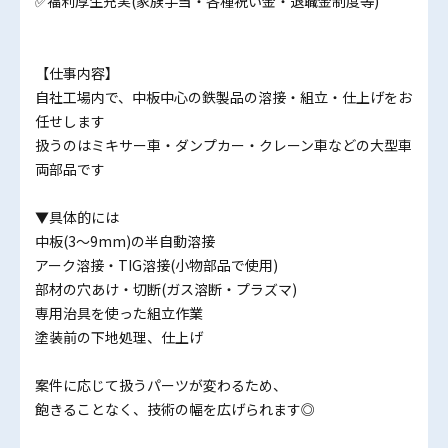
✅福利厚生充実(家族手当・各種祝い金・退職金制度等)
【仕事内容】
自社工場内で、中板中心の鉄製品の溶接・組立・仕上げをお
任せします
扱うのはミキサー車・ダンプカー・クレーン車などの大型車
両部品です
▼具体的には
中板(3〜9mm)の半自動溶接
アーク溶接・TIG溶接(小物部品で使用)
部材の穴あけ・切断(ガス溶断・プラズマ)
専用治具を使った組立作業
塗装前の下地処理、仕上げ
案件に応じて扱うパーツが変わるため、
飽きることなく、技術の幅を広げられます◎