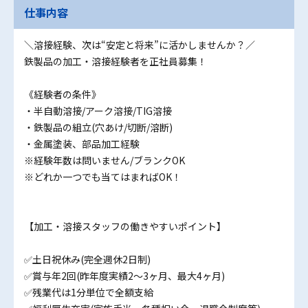
仕事内容
＼溶接経験、次は“安定と将来”に活かしませんか？／
鉄製品の加工・溶接経験者を正社員募集！
《経験者の条件》
・半自動溶接/アーク溶接/TIG溶接
・鉄製品の組立(穴あけ/切断/溶断)
・金属塗装、部品加工経験
※経験年数は問いません/ブランクOK
※どれか一つでも当てはまればOK！
【加工・溶接スタッフの働きやすいポイント】
✅土日祝休み(完全週休2日制)
✅賞与年2回(昨年度実績2～3ヶ月、最大4ヶ月)
✅残業代は1分単位で全額支給