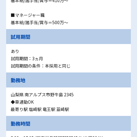
基本給/諸手当/賞与＝410万～
■マネージャー職
基本給/諸手当/賞与＝500万～
試用期間
あり
試用期間：3ヵ月
試用期間の条件：本採用と同じ
勤務地
山梨県 南アルプス市野牛島 2345
◆車通勤OK
最寄り駅 塩崎駅 竜王駅 韮崎駅
勤務時間