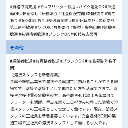
#資格取得支援あり
#フリーター歓迎
#バイク通勤OK
#車通
勤OK
#転勤なし
#研修あり
#社会保険完備
#制服貸与
#賞与
あり
#育休制度あり
#交通費支給
#長期休暇あり
#昇給あり
#
第二新卒歓迎
#ひげOK
#昇格あり
#髪型・髪色自由
#経験者
歓迎
#有資格者歓迎
#ブランクOK
#40代も応募可
その他
#経験者歓迎
#有資格者歓迎
#ブランクOK
#溶接経験(年数不
問)
【溶接スタッフを新着募集】
金属や鉄製品業界で溶接や金属加工に携わることができる職
場です。溶接や溶接工として働きたい方も活躍できます。溶
接や溶接作業の経験者の方。高卒層や40代以上も応募可で
フリーターも活躍。手当充実で土日祝休みの整った環境で溶
接スタッフの正社員として安定して働けます。現在、溶接ス
タッフの正社員を新着急募しています。完全週休2日制の製
造工場で正社員の溶接スタッフとして働ける求人です。