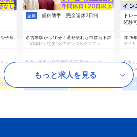
歯科助手 完全週休2日制
トレ
急募
経験
事や子育
名古屋駅から10分！通勤便利な市営地下鉄
202
務…
「岩塚駅」徒歩1分のデンタルクリニッ…
デイサ
塚1階
名古屋市中村区畑江通9丁目24-1 ルネッサ岩塚1階
名古屋
200,000円〜280,000円
2,0
もっと求人を見る
応募
詳しく見る
簡単！３０秒応募
詳