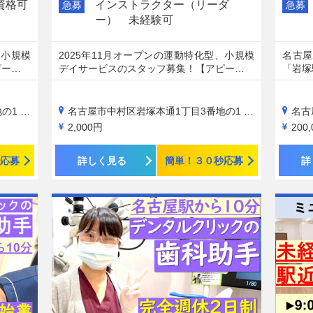
資格可
インストラクター（リーダ
急募
急募
ー） 未経験可
、小規模
2025年11月オープンの運動特化型、小規模
名古屋
ピー…
デイサービスのスタッフ募集！【アピー…
「岩塚
ル1階
名古屋市中村区岩塚本通1丁目3番地の1 冨田ビル1階
名古屋
2,000円
200
応募
詳しく見る
簡単！３０秒応募
詳