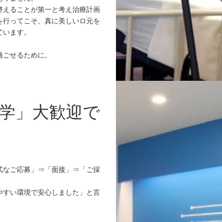
整えることが第一と考え治療計画
を行ってこそ、真に美しいロ元を
ています。
過ごせるために。
学」大歓迎で
式なご応募」⇒「面接」⇒「ご採
。
やすい環境で安心しました」と言