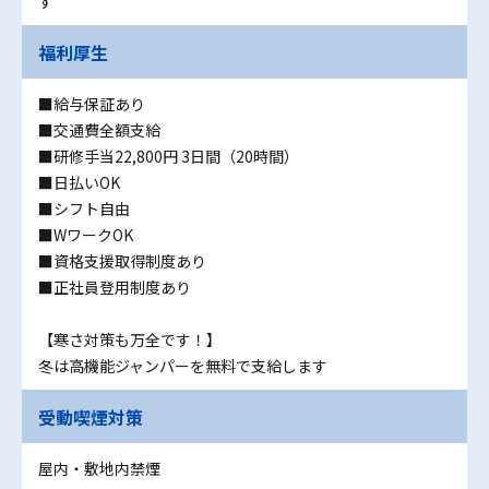
す
福利厚生
■給与保証あり
■交通費全額支給
■研修手当22,800円 3日間（20時間）
■日払いOK
■シフト自由
■WワークOK
■資格支援取得制度あり
■正社員登用制度あり
【寒さ対策も万全です！】
冬は高機能ジャンパーを無料で支給します
受動喫煙対策
屋内・敷地内禁煙