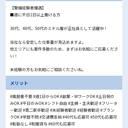
【警備経験者優遇】
■週に平日1日以上働ける方
30代、40代、50代のミドル層が正社員として活躍中！
当社なら安定した仕事量が見込めますよ。
他エリアにも案件多数のため、まずはお気軽にご応募くださ
い！
未経験の方もお気軽にご相談くださいね。
メリット
#履歴書不要
#週1日からOK
#副業・WワークOK
#土日祝の
みOK
#平日のみOK
#シフト自由
#主婦・主夫歓迎
#フリータ
ー歓迎
#第二新卒歓迎
#未経験者歓迎
#経験者歓迎
#ブラン
クOK
#学歴不問
#交通費支給
#40代も応募可
#50代も応募可
#転勤なし
#制服貸与
#60代も応募可