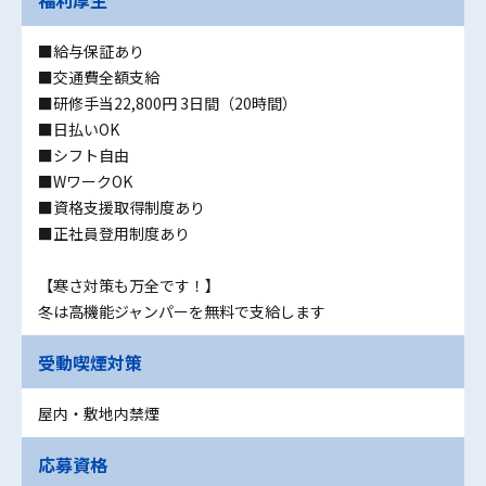
■給与保証あり
■交通費全額支給
■研修手当22,800円 3日間（20時間）
■日払いOK
■シフト自由
■WワークOK
■資格支援取得制度あり
■正社員登用制度あり
【寒さ対策も万全です！】
冬は高機能ジャンパーを無料で支給します
受動喫煙対策
屋内・敷地内禁煙
応募資格