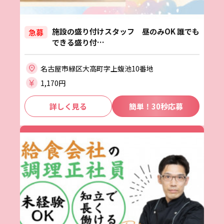
施設の盛り付けスタッフ 昼のみOK 誰でも
急募
できる盛り付…
名古屋市緑区大高町字上蝮池10番地
1,170円
詳しく見る
簡単！30秒応募