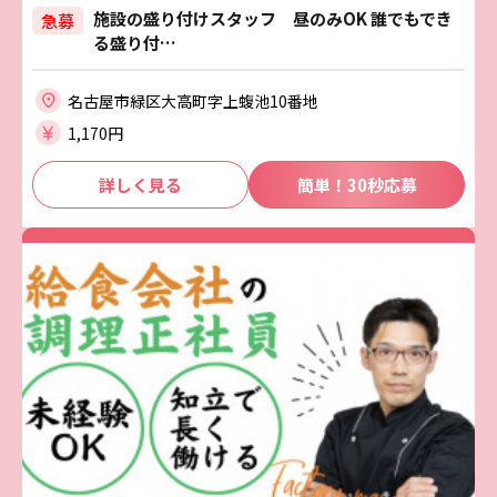
施設の盛り付けスタッフ 昼のみOK 誰でもでき
急募
る盛り付…
名古屋市緑区大高町字上蝮池10番地
1,170円
詳しく見る
簡単！30秒応募