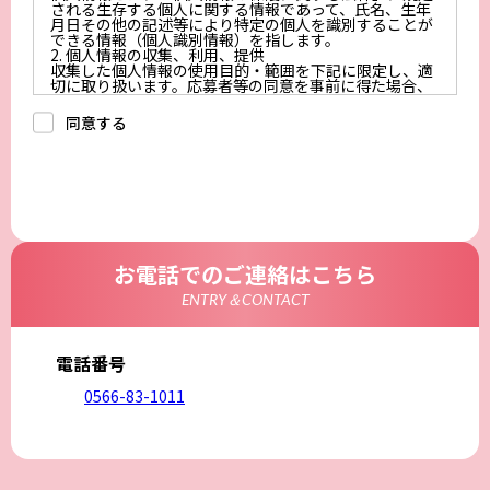
される生存する個人に関する情報であって、氏名、生年
月日その他の記述等により特定の個人を識別することが
できる情報（個人識別情報）を指します。
2. 個人情報の収集、利用、提供
収集した個人情報の使用目的・範囲を下記に限定し、適
切に取り扱います。応募者等の同意を事前に得た場合、
又は法令により許された場合を除き、個人情報を第三者
に提供しません。
同意する
a.応募者等からのお問い合わせに対応・管理するため
b.本ウェブサイトにおけるサービスの提供・運用のため
c.重要なお知らせなど必要に応じたご連絡のため
d.上記の利用目的に付随する目的
3. プライバシー尊重
プライバシーを尊重し、収集した個人情報に対し、開
示、訂正、削除、利用停止を求められた時には、合理的
な期間、妥当な範囲内でこれに応じます。
4. 法令等の遵守
応募者等の個人情報の取得、利用その他一切の取り扱い
お電話でのご連絡はこちら
について、個人情報の保護に関する法律、その他の関連
法令、及び本プライバシーポリシーを遵守します。
ENTRY＆CONTACT
5. 安全管理措置
応募者等の個人情報を正確かつ最新の内容に保つよう努
めるとともに、不正なアクセス、改ざん、漏えい、滅失
及び毀損から保護するため、必要な安全管理措置を講じ
電話番号
ます。
6. Cookieについて
0566-83-1011
本ウェブサイトでは、一部のコンテンツにおいてCookie
を利用しています。 Cookieとは、webコンテンツへの
アクセスに関する情報であり、氏名・メールアドレス・
住所・電話番号は含まれません。また、お使いのブラウ
ザ設定からCookieを無効にすることが可能です。
7. アクセス解析ツールについて