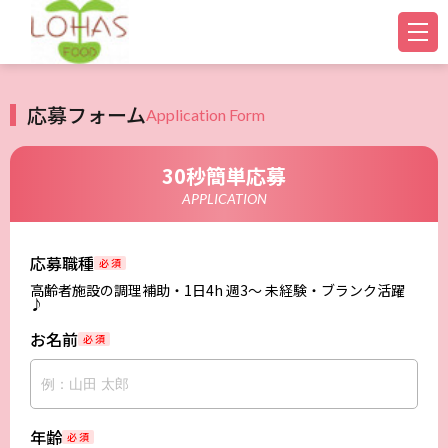
応募フォーム
Application Form
30秒簡単応募
APPLICATION
応募職種
必 須
高齢者施設の調理補助・1日4h 週3～ 未経験・ブランク活躍
♪
お名前
必 須
年齢
必 須