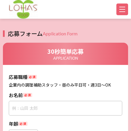
応募フォーム
Application Form
30秒簡単応募
APPLICATION
応募職種
必 須
企業内の調理補助スタッフ・昼のみ平日可・週3日～OK
お名前
必 須
年齢
必 須