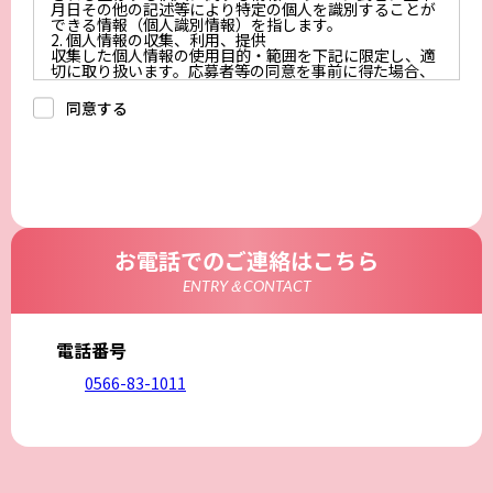
月日その他の記述等により特定の個人を識別することが
できる情報（個人識別情報）を指します。
2. 個人情報の収集、利用、提供
収集した個人情報の使用目的・範囲を下記に限定し、適
切に取り扱います。応募者等の同意を事前に得た場合、
又は法令により許された場合を除き、個人情報を第三者
に提供しません。
同意する
a.応募者等からのお問い合わせに対応・管理するため
b.本ウェブサイトにおけるサービスの提供・運用のため
c.重要なお知らせなど必要に応じたご連絡のため
d.上記の利用目的に付随する目的
3. プライバシー尊重
プライバシーを尊重し、収集した個人情報に対し、開
示、訂正、削除、利用停止を求められた時には、合理的
な期間、妥当な範囲内でこれに応じます。
4. 法令等の遵守
応募者等の個人情報の取得、利用その他一切の取り扱い
お電話でのご連絡はこちら
について、個人情報の保護に関する法律、その他の関連
法令、及び本プライバシーポリシーを遵守します。
ENTRY＆CONTACT
5. 安全管理措置
応募者等の個人情報を正確かつ最新の内容に保つよう努
めるとともに、不正なアクセス、改ざん、漏えい、滅失
及び毀損から保護するため、必要な安全管理措置を講じ
電話番号
ます。
6. Cookieについて
0566-83-1011
本ウェブサイトでは、一部のコンテンツにおいてCookie
を利用しています。 Cookieとは、webコンテンツへの
アクセスに関する情報であり、氏名・メールアドレス・
住所・電話番号は含まれません。また、お使いのブラウ
ザ設定からCookieを無効にすることが可能です。
7. アクセス解析ツールについて
本ウェブサイトでは、Google LLCが提供するアクセス解