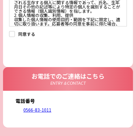
される生存する個人に関する情報であって、氏名、生年
月日その他の記述等により特定の個人を識別することが
できる情報（個人識別情報）を指します。
2. 個人情報の収集、利用、提供
収集した個人情報の使用目的・範囲を下記に限定し、適
切に取り扱います。応募者等の同意を事前に得た場合、
又は法令により許された場合を除き、個人情報を第三者
に提供しません。
同意する
a.応募者等からのお問い合わせに対応・管理するため
b.本ウェブサイトにおけるサービスの提供・運用のため
c.重要なお知らせなど必要に応じたご連絡のため
d.上記の利用目的に付随する目的
3. プライバシー尊重
プライバシーを尊重し、収集した個人情報に対し、開
示、訂正、削除、利用停止を求められた時には、合理的
な期間、妥当な範囲内でこれに応じます。
4. 法令等の遵守
応募者等の個人情報の取得、利用その他一切の取り扱い
お電話でのご連絡はこちら
について、個人情報の保護に関する法律、その他の関連
法令、及び本プライバシーポリシーを遵守します。
ENTRY＆CONTACT
5. 安全管理措置
応募者等の個人情報を正確かつ最新の内容に保つよう努
めるとともに、不正なアクセス、改ざん、漏えい、滅失
及び毀損から保護するため、必要な安全管理措置を講じ
電話番号
ます。
6. Cookieについて
0566-83-1011
本ウェブサイトでは、一部のコンテンツにおいてCookie
を利用しています。 Cookieとは、webコンテンツへの
アクセスに関する情報であり、氏名・メールアドレス・
住所・電話番号は含まれません。また、お使いのブラウ
ザ設定からCookieを無効にすることが可能です。
7. アクセス解析ツールについて