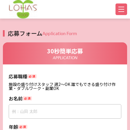
応募フォーム
Application Form
30秒簡単応募
APPLICATION
応募職種
必 須
施設の盛り付けスタッフ 週2～OK 誰でもできる盛り付け作
業・ダブルワーク・副業OK
お名前
必 須
年齢
必 須