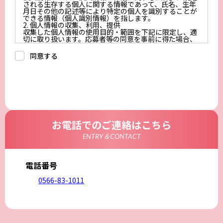
される生存する個人に関する情報であって、氏名、生年
月日その他の記述等により特定の個人を識別することが
できる情報（個人識別情報）を指します。
2. 個人情報の収集、利用、提供
収集した個人情報の使用目的・範囲を下記に限定し、適
切に取り扱います。応募者等の同意を事前に得た場合、
又は法令により許された場合を除き、個人情報を第三者
に提供しません。
同意する
a.応募者等からのお問い合わせに対応・管理するため
b.本ウェブサイトにおけるサービスの提供・運用のため
c.重要なお知らせなど必要に応じたご連絡のため
d.上記の利用目的に付随する目的
3. プライバシー尊重
プライバシーを尊重し、収集した個人情報に対し、開
示、訂正、削除、利用停止を求められた時には、合理的
な期間、妥当な範囲内でこれに応じます。
4. 法令等の遵守
応募者等の個人情報の取得、利用その他一切の取り扱い
お電話でのご連絡はこちら
について、個人情報の保護に関する法律、その他の関連
法令、及び本プライバシーポリシーを遵守します。
ENTRY＆CONTACT
5. 安全管理措置
応募者等の個人情報を正確かつ最新の内容に保つよう努
めるとともに、不正なアクセス、改ざん、漏えい、滅失
及び毀損から保護するため、必要な安全管理措置を講じ
電話番号
ます。
6. Cookieについて
0566-83-1011
本ウェブサイトでは、一部のコンテンツにおいてCookie
を利用しています。 Cookieとは、webコンテンツへの
アクセスに関する情報であり、氏名・メールアドレス・
住所・電話番号は含まれません。また、お使いのブラウ
ザ設定からCookieを無効にすることが可能です。
7. アクセス解析ツールについて