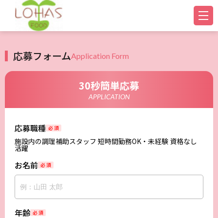
応募フォーム
Application Form
30秒簡単応募
APPLICATION
応募職種
必 須
施設内の調理補助スタッフ 短時間勤務OK・未経験 資格なし
活躍
お名前
必 須
年齢
必 須