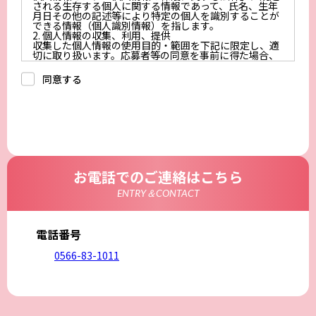
される生存する個人に関する情報であって、氏名、生年
月日その他の記述等により特定の個人を識別することが
できる情報（個人識別情報）を指します。
2. 個人情報の収集、利用、提供
収集した個人情報の使用目的・範囲を下記に限定し、適
切に取り扱います。応募者等の同意を事前に得た場合、
又は法令により許された場合を除き、個人情報を第三者
に提供しません。
同意する
a.応募者等からのお問い合わせに対応・管理するため
b.本ウェブサイトにおけるサービスの提供・運用のため
c.重要なお知らせなど必要に応じたご連絡のため
d.上記の利用目的に付随する目的
3. プライバシー尊重
プライバシーを尊重し、収集した個人情報に対し、開
示、訂正、削除、利用停止を求められた時には、合理的
な期間、妥当な範囲内でこれに応じます。
4. 法令等の遵守
応募者等の個人情報の取得、利用その他一切の取り扱い
お電話でのご連絡はこちら
について、個人情報の保護に関する法律、その他の関連
法令、及び本プライバシーポリシーを遵守します。
ENTRY＆CONTACT
5. 安全管理措置
応募者等の個人情報を正確かつ最新の内容に保つよう努
めるとともに、不正なアクセス、改ざん、漏えい、滅失
及び毀損から保護するため、必要な安全管理措置を講じ
電話番号
ます。
6. Cookieについて
0566-83-1011
本ウェブサイトでは、一部のコンテンツにおいてCookie
を利用しています。 Cookieとは、webコンテンツへの
アクセスに関する情報であり、氏名・メールアドレス・
住所・電話番号は含まれません。また、お使いのブラウ
ザ設定からCookieを無効にすることが可能です。
7. アクセス解析ツールについて