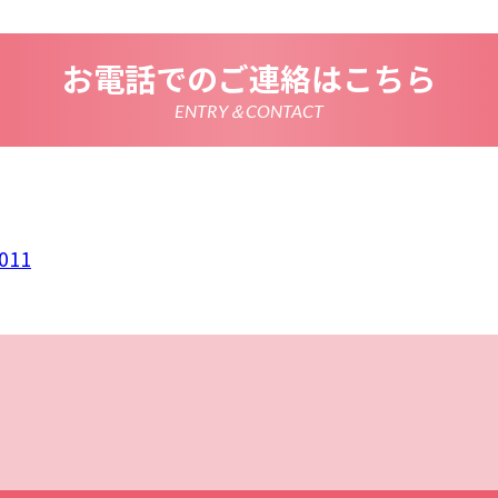
情報を正確かつ最新の内容に保つよう努めるとともに、不正な
失及び毀損から保護するため、必要な安全管理措置を講じます
いて
お電話でのご連絡はこちら
は、一部のコンテンツにおいてCookieを利用しています。 Coo
アクセスに関する情報であり、氏名・メールアドレス・住所・
使いのブラウザ設定からCookieを無効にすることが可能です
ENTRY＆CONTACT
析ツールについて
は、Google LLCが提供するアクセス解析ツール「Google
 Googleアナリティクスは、トラフィックデータの収集のために
のトラフィックデータは匿名で収集されており、個人を特定す
Cookieを無効にすることで収集を拒否することが出来ます。
ーポリシーの変更
ポリシーの内容は、法令その他本プライバシーポリシーで別段
者等に通知することなく変更することができるものとします。
011
窓口
ポリシーに関するお問い合わせは、下記までお願いいたします
011