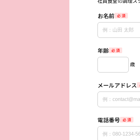
社員食堂の調理ス
お名前
必 須
年齢
必 須
歳
メールアドレス
電話番号
必 須