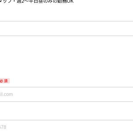
タッフ・週2～平日昼のみの勤務OK
必 須