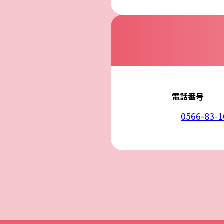
5. 安全管理措置
応募者等の個人
ん、漏えい、滅
6. Cookieにつ
本ウェブサイトで
コンテンツへの
ません。また、お
7. アクセス解
本ウェブサイトで
利用しています。
しています。こ
せん。この機能は
電話番号
8. プライバシ
本プライバシー
を除いて，応募
0566-83-1
9. お問い合わせ
本プライバシー
株式会社魚初
電話：0566-83-1