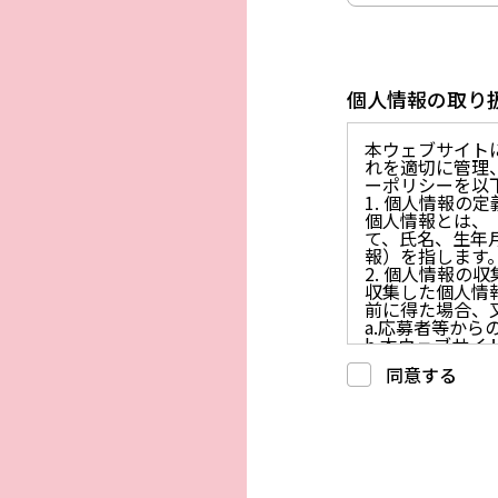
個人情報の取り
本ウェブサイト
れを適切に管理
ーポリシーを以
1. 個人情報の定
個人情報とは、
て、氏名、生年
報）を指します
2. 個人情報の
収集した個人情
前に得た場合、
a.応募者等か
b.本ウェブサ
c.重要なお知
同意する
d.上記の利用目
3. プライバシー
プライバシーを
には、合理的な
4. 法令等の遵守
応募者等の個人
律、その他の関