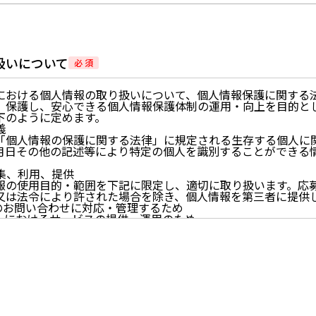
扱いについて
必 須
における個人情報の取り扱いについて、個人情報保護に関する
、保護し、安心できる個人情報保護体制の運用・向上を目的と
下のように定めます。
義
「個人情報の保護に関する法律」に規定される生存する個人に
月日その他の記述等により特定の個人を識別することができる
。
収集、利用、提供
報の使用目的・範囲を下記に限定し、適切に取り扱います。応
又は法令により許された場合を除き、個人情報を第三者に提供
らのお問い合わせに対応・管理するため
イトにおけるサービスの提供・運用のため
らせなど必要に応じたご連絡のため
的に付随する目的
尊重
尊重し、収集した個人情報に対し、開示、訂正、削除、利用停
期間、妥当な範囲内でこれに応じます。
情報の取得、利用その他一切の取り扱いについて、個人情報の
連法令、及び本プライバシーポリシーを遵守します。