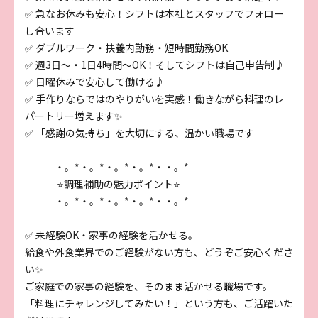
✅ 急なお休みも安心！シフトは本社とスタッフでフォロー
し合います
✅ ダブルワーク・扶養内勤務・短時間勤務OK
✅ 週3日～・1日4時間～OK！そしてシフトは自己申告制♪
✅ 日曜休みで安心して働ける♪
✅ 手作りならではのやりがいを実感！働きながら料理のレ
パートリー増えます✨
✅ 「感謝の気持ち」を大切にする、温かい職場です
・。*・。*・。*・。*・・。*
⭐調理補助の魅力ポイント⭐
・。*・。*・。*・。*・・。*
✅ 未経験OK・家事の経験を活かせる。
給食や外食業界でのご経験がない方も、どうぞご安心くださ
い✨
ご家庭での家事の経験を、そのまま活かせる職場です。
「料理にチャレンジしてみたい！」という方も、ご活躍いた