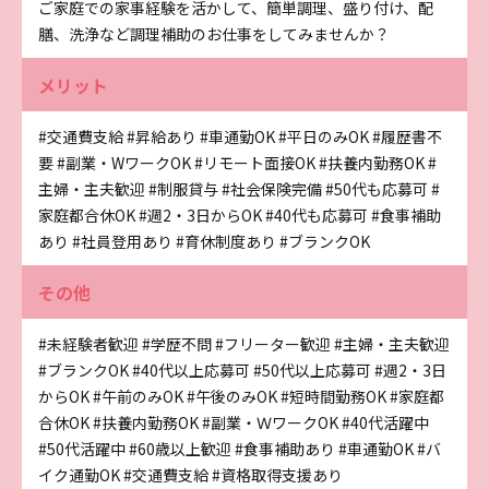
ご家庭での家事経験を活かして、簡単調理、盛り付け、配
膳、洗浄など調理補助のお仕事をしてみませんか？
メリット
#交通費支給
#昇給あり
#車通勤OK
#平日のみOK
#履歴書不
要
#副業・WワークOK
#リモート面接OK
#扶養内勤務OK
#
主婦・主夫歓迎
#制服貸与
#社会保険完備
#50代も応募可
#
家庭都合休OK
#週2・3日からOK
#40代も応募可
#食事補助
あり
#社員登用あり
#育休制度あり
#ブランクOK
その他
#未経験者歓迎
#学歴不問
#フリーター歓迎
#主婦・主夫歓迎
#ブランクOK
#40代以上応募可
#50代以上応募可
#週2・3日
からOK
#午前のみOK
#午後のみOK
#短時間勤務OK
#家庭都
合休OK
#扶養内勤務OK
#副業・ＷワークOK
#40代活躍中
#50代活躍中
#60歳以上歓迎
#食事補助あり
#車通勤OK
#バ
イク通勤OK
#交通費支給
#資格取得支援あり