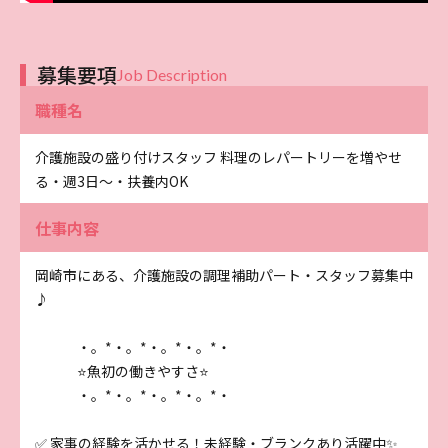
募集要項
Job Description
職種名
介護施設の盛り付けスタッフ 料理のレパートリーを増やせ
る・週3日～・扶養内OK
仕事内容
岡崎市にある、介護施設の調理補助パート・スタッフ募集中
♪
・。*・。*・。*・。*・
⭐魚初の働きやすさ⭐
・。*・。*・。*・。*・
✅ 家事の経験を活かせる！未経験・ブランクあり活躍中✨